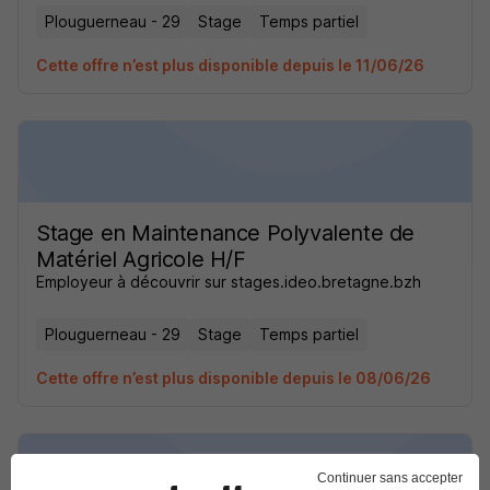
Plouguerneau - 29
Stage
Temps partiel
Cette offre n’est plus disponible depuis le 11/06/26
Stage en Maintenance Polyvalente de
Matériel Agricole H/F
Employeur à découvrir sur stages.ideo.bretagne.bzh
Plouguerneau - 29
Stage
Temps partiel
Cette offre n’est plus disponible depuis le 08/06/26
Continuer sans accepter