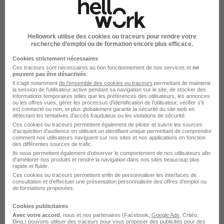
Stage en Maintenance Polyvalente de
Matériel Agricole H/F
Hellowork utilise des cookies ou traceurs pour rendre votre
recherche d’emploi ou de formation encore plus efficace.
Employeur à découvrir sur stages.ideo.bretagne.bzh
Cookies strictement nécessaires
Ces traceurs sont nécessaires au bon fonctionnement de nos services et
ne
Plouguerneau - 29
Stage
Temps partiel
peuvent pas être désactivés
.
Il s'agit notamment
de l'ensemble des cookies ou traceurs
permettant de maintenir
la session de l'utilisateur active pendant sa navigation sur le site, de stocker des
Cette offre n’est plus disponible depuis le 11/06/26
informations temporaires telles que les préférences des utilisateurs, les annonces
ou les offres vues, gérer les processus d'identification de l'utilisateur, vérifier s'il
est connecté ou non, et plus globalement garantir la sécurité du site web en
détectant les tentatives d'accès frauduleux ou les violations de sécurité.
Ces cookies ou traceurs permettent également de piloter et suivre les sources
d'acquisition d'audience en utilisant un identifiant unique permettant de comprendre
comment nos utilisateurs naviguent sur nos sites et nos applications en fonction
des différentes sources de trafic.
Ils nous permettent également d’observer le comportement de nos utilisateurs afin
d'améliorer nos produits et rendre la navigation dans nos sites beaucoup plus
Stage en Maintenance Polyvalente de
rapide et fluide.
Ces cookies ou traceurs permettent enfin de personnaliser les interfaces de
Matériel Agricole H/F
consultation et d'effectuer une présentation personnalisée des offres d'emploi ou
de formations proposées.
Employeur à découvrir sur stages.ideo.bretagne.bzh
Cookies publicitaires
Plouguerneau - 29
Stage
Temps partiel
Avec votre accord
, nous et nos partenaires (Facebook,
Google Ads
, Critéo,
Bing,) pouvons utiliser des traceurs pour vous proposer des publicités pour des