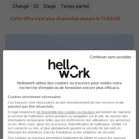
Changé - 53
Stage
Temps partiel
Cette offre n’est plus disponible depuis le 11/06/26
Continuer sans accepter
Stage en Géométrie pour Élèves de 3E -
2Nd H/F
Employeur à découvrir sur stage-destination-cap-btp.fr
Hellowork utilise des cookies ou traceurs pour rendre votre
recherche d’emploi ou de formation encore plus efficace.
Changé - 53
Stage
Temps partiel
Cookies strictement nécessaires
Ces traceurs sont nécessaires au bon fonctionnement de nos services et
ne
peuvent pas être désactivés
.
Cette offre n’est plus disponible depuis le 11/06/26
Il s'agit notamment
de l'ensemble des cookies ou traceurs
permettant de maintenir
la session de l'utilisateur active pendant sa navigation sur le site, de stocker des
informations temporaires telles que les préférences des utilisateurs, les annonces
ou les offres vues, gérer les processus d'identification de l'utilisateur, vérifier s'il
est connecté ou non, et plus globalement garantir la sécurité du site web en
détectant les tentatives d'accès frauduleux ou les violations de sécurité.
Ces cookies ou traceurs permettent également de piloter et suivre les sources