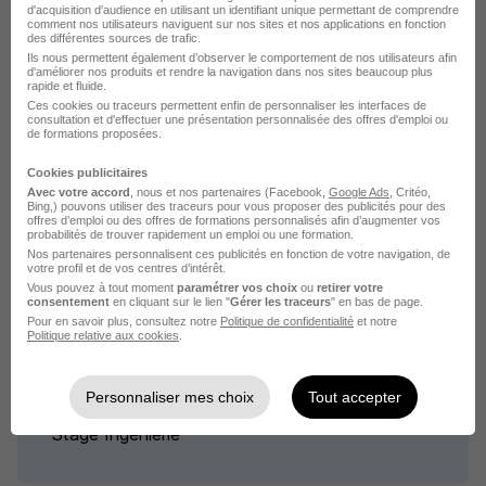
d'acquisition d'audience en utilisant un identifiant unique permettant de comprendre
comment nos utilisateurs naviguent sur nos sites et nos applications en fonction
des différentes sources de trafic.
Stage en Géométrie pour Élèves de 3E -
Ils nous permettent également d’observer le comportement de nos utilisateurs afin
d'améliorer nos produits et rendre la navigation dans nos sites beaucoup plus
2Nd H/F
rapide et fluide.
Employeur à découvrir sur stage-destination-cap-btp.fr
Ces cookies ou traceurs permettent enfin de personnaliser les interfaces de
consultation et d'effectuer une présentation personnalisée des offres d'emploi ou
de formations proposées.
Changé - 53
Stage
Temps partiel
Cookies publicitaires
Avec votre accord
, nous et nos partenaires (Facebook,
Google Ads
, Critéo,
Cette offre n’est plus disponible depuis le 11/06/26
Bing,) pouvons utiliser des traceurs pour vous proposer des publicités pour des
offres d’emploi ou des offres de formations personnalisés afin d’augmenter vos
probabilités de trouver rapidement un emploi ou une formation.
Nos partenaires personnalisent ces publicités en fonction de votre navigation, de
votre profil et de vos centres d’intérêt.
Vous pouvez à tout moment
paramétrer vos choix
ou
retirer votre
consentement
en cliquant sur le lien "
Gérer les traceurs
" en bas de page.
Pour en savoir plus, consultez notre
Politique de confidentialité
et notre
Politique relative aux cookies
.
Emplois & formations
Personnaliser mes choix
Tout accepter
Stage Ingénieur géomètre
Stage Ingénierie