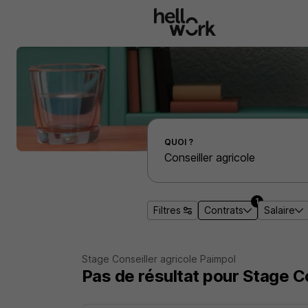
Aller au contenu principal
Effectuer une recherche d'emploi par localité
QUOI ?
1
Filtres
Contrats
Salaire
Stage Conseiller agricole Paimpol
Pas de résultat pour Stage C