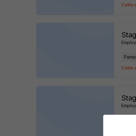
Cette 
Stag
Employ
Paimp
Cette o
Stag
Employ
Paimp
Cette 