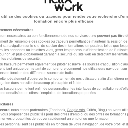
 utilise des cookies ou traceurs pour rendre votre recherche d’em
formation encore plus efficace.
e en Gestion et Entretien d'Équipements 
ictement nécessaires
eur à découvrir sur stages.ideo.bretagne.bzh
 sont nécessaires au bon fonctionnement de nos services et
ne peuvent pas être d
amment
de l'ensemble des cookies ou traceurs
permettant de maintenir la session de l
ol - 22
Stage
Temps partiel
t sa navigation sur le site, de stocker des informations temporaires telles que les 
rs, les annonces ou les offres vues, gérer les processus d'identification de l'utilisateur,
ou non, et plus globalement garantir la sécurité du site web en détectant les tentati
ffre n’est plus disponible depuis le 11/06/26
les violations de sécurité.
u traceurs permettent également de piloter et suivre les sources d'acquisition d'a
identifiant unique permettant de comprendre comment nos utilisateurs naviguent sur 
ns en fonction des différentes sources de trafic.
ettent également d’observer le comportement de nos utilisateurs afin d'améliorer no
e en Gestion et Entretien d'Équipements 
igation dans nos sites beaucoup plus rapide et fluide.
u traceurs permettent enfin de personnaliser les interfaces de consultation et d'eff
eur à découvrir sur stages.ideo.bretagne.bzh
personnalisée des offres d'emploi ou de formations proposées.
ol - 22
Stage
Temps partiel
icitaires
accord
, nous et nos partenaires (Facebook,
Google Ads
, Critéo, Bing,) pouvons util
offre n’est plus disponible depuis le 09/06/26
 vous proposer des publicités pour des offres d’emploi ou des offres de formations
ter vos probabilités de trouver rapidement un emploi ou une formation.
es personnalisent ces publicités en fonction de votre navigation, de votre profil et 