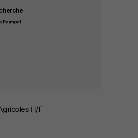
echerche
le Paimpol
Agricoles H/F