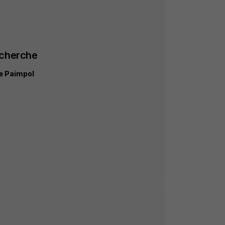
echerche
le Paimpol