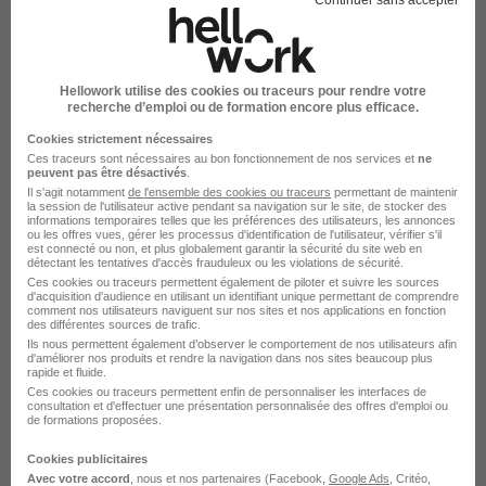
Voir l’offre
il y a 26 jours
Hellowork utilise des cookies ou traceurs pour rendre votre
recherche d’emploi ou de formation encore plus efficace.
Cookies strictement nécessaires
Ces traceurs sont nécessaires au bon fonctionnement de nos services et
ne
peuvent pas être désactivés
.
Il s'agit notamment
de l'ensemble des cookies ou traceurs
permettant de maintenir
la session de l'utilisateur active pendant sa navigation sur le site, de stocker des
Chargé de Développement
informations temporaires telles que les préférences des utilisateurs, les annonces
Commercial H/F
ou les offres vues, gérer les processus d'identification de l'utilisateur, vérifier s'il
est connecté ou non, et plus globalement garantir la sécurité du site web en
Menway Emploi
détectant les tentatives d'accès frauduleux ou les violations de sécurité.
Ces cookies ou traceurs permettent également de piloter et suivre les sources
d'acquisition d'audience en utilisant un identifiant unique permettant de comprendre
comment nos utilisateurs naviguent sur nos sites et nos applications en fonction
Saint-Ouen-sur-Seine - 93
Stage
des différentes sources de trafic.
Ils nous permettent également d’observer le comportement de nos utilisateurs afin
800 - 1 200 € / mois
Travail de jour
+ 1
d'améliorer nos produits et rendre la navigation dans nos sites beaucoup plus
rapide et fluide.
Ces cookies ou traceurs permettent enfin de personnaliser les interfaces de
consultation et d'effectuer une présentation personnalisée des offres d'emploi ou
Voir l’offre
il y a 26 jours
de formations proposées.
Cookies publicitaires
Avec votre accord
, nous et nos partenaires (Facebook,
Google Ads
, Critéo,