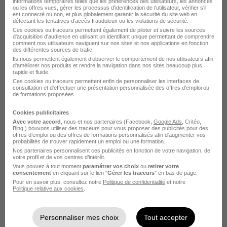
informations temporaires telles que les préférences des utilisateurs, les annonces
ou les offres vues, gérer les processus d'identification de l'utilisateur, vérifier s'il
est connecté ou non, et plus globalement garantir la sécurité du site web en
détectant les tentatives d'accès frauduleux ou les violations de sécurité.
Ces cookies ou traceurs permettent également de piloter et suivre les sources
d'acquisition d'audience en utilisant un identifiant unique permettant de comprendre
Dom Offre de Stage de 2 - Découverte
comment nos utilisateurs naviguent sur nos sites et nos applications en fonction
des différentes sources de trafic.
des Métiers de la Poste H/F
Ils nous permettent également d’observer le comportement de nos utilisateurs afin
d'améliorer nos produits et rendre la navigation dans nos sites beaucoup plus
Groupe Tva la Poste
rapide et fluide.
Ces cookies ou traceurs permettent enfin de personnaliser les interfaces de
consultation et d'effectuer une présentation personnalisée des offres d'emploi ou
Fort-de-France - 972
Stage
Temps partiel
de formations proposées.
Cette offre n’est plus disponible depuis le 27/06/26
Cookies publicitaires
Avec votre accord
, nous et nos partenaires (Facebook,
Google Ads
, Critéo,
Bing,) pouvons utiliser des traceurs pour vous proposer des publicités pour des
offres d’emploi ou des offres de formations personnalisés afin d’augmenter vos
probabilités de trouver rapidement un emploi ou une formation.
Nos partenaires personnalisent ces publicités en fonction de votre navigation, de
votre profil et de vos centres d’intérêt.
Vous pouvez à tout moment
paramétrer vos choix
ou
retirer votre
consentement
en cliquant sur le lien "
Gérer les traceurs
" en bas de page.
Emplois & formations
Pour en savoir plus, consultez notre
Politique de confidentialité
et notre
Politique relative aux cookies
.
Stage Gestionnaire de marchés publics
Personnaliser mes choix
Tout accepter
Stage Gestion