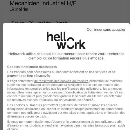
Mecanicien Industriel H/F
LR Intérim
Rouen - 76
Intérim
2 mois
Continuer sans accepter
Voir l’offre
il y a 4 heures
Hellowork utilise des cookies ou traceurs pour rendre votre recherche
Voir toutes les offres d’emploi pour Mécanicien industriel
d’emploi ou de formation encore plus efficace.
Cookies strictement nécessaires
Ces traceurs sont nécessaires au bon fonctionnement de nos services et
ne
peuvent pas être désactivés
.
Secteurs et entreprises qui recrutent
Il s'agit notamment
de l'ensemble des cookies ou traceurs
permettant de maintenir
la session de l'utilisateur active pendant sa navigation sur le site, de stocker des
le plus
informations temporaires telles que les préférences des utilisateurs, les annonces
ou les offres vues, gérer les processus d'identification de l'utilisateur, vérifier s'il est
connecté ou non, et plus globalement garantir la sécurité du site web en détectant
les tentatives d'accès frauduleux ou les violations de sécurité.
Ces cookies ou traceurs permettent également de piloter et suivre les sources
Services aux Entreprises
d'acquisition d'audience en utilisant un identifiant unique permettant de comprendre
1
425 jobs
comment nos utilisateurs naviguent sur nos sites et nos applications en fonction des
différentes sources de trafic.
Ils nous permettent également d’observer le comportement de nos utilisateurs afin
d'améliorer nos produits et rendre la navigation dans nos sites beaucoup plus rapide
et fluide.