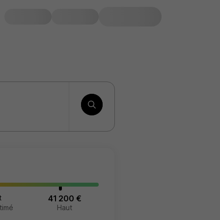
t
41 200 €
timé
Haut