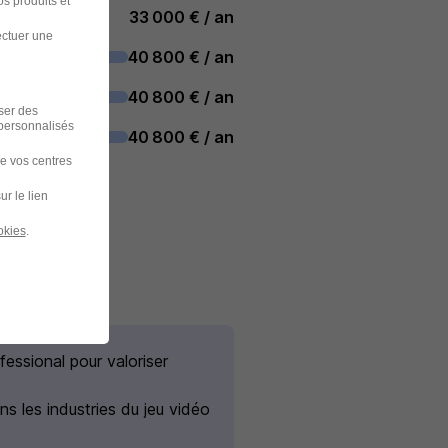
s produits et
33 000 € / an
ectuer une
40 800 € / an
40 800 € / an
iser des
 personnalisés
40 800 € / an
de vos centres
ur le lien
okies
.
ssional pour valoriser
s les industries du jeu vidéo