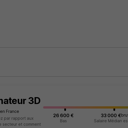
inateur 3D
 en France
26 600 €
33 000 €
bru
z par rapport aux
Bas
Salaire Médian es
re secteur et comment