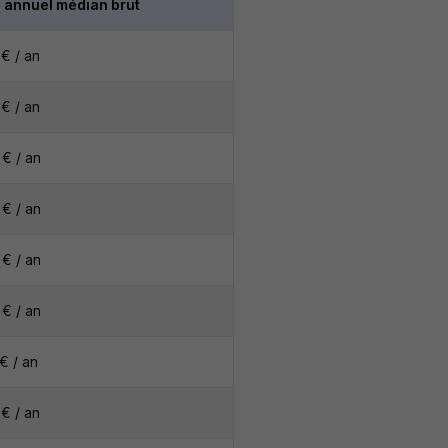
e annuel médian brut
€ / an
€ / an
€ / an
€ / an
€ / an
€ / an
€ / an
€ / an