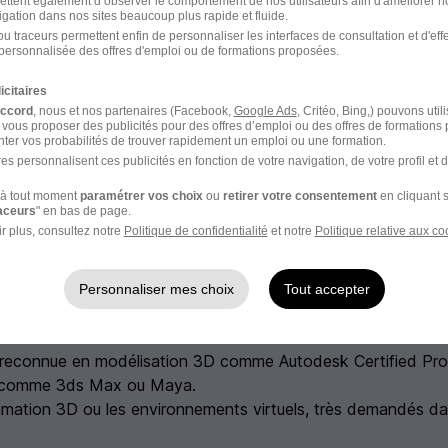
ettent également d’observer le comportement de nos utilisateurs afin d'améliorer no
igation dans nos sites beaucoup plus rapide et fluide.
u traceurs permettent enfin de personnaliser les interfaces de consultation et d'eff
personnalisée des offres d'emploi ou de formations proposées.
icitaires
accord
, nous et nos partenaires (Facebook,
Google Ads
, Critéo, Bing,) pouvons util
 vous proposer des publicités pour des offres d’emploi ou des offres de formations
ter vos probabilités de trouver rapidement un emploi ou une formation.
es personnalisent ces publicités en fonction de votre navigation, de votre profil et 
à tout moment
paramétrer vos choix
ou
retirer votre consentement
en cliquant s
raceurs
" en bas de page.
r plus, consultez notre
Politique de confidentialité
et notre
Politique relative aux co
 évoluer votre salaire
Personnaliser mes choix
Tout accepter
 reconnue en modélisation 3D comme Autodesk Certified Profe
els comme 3ds Max ou Maya.
imation 3D ou les environnements virtuels, très demandés dan