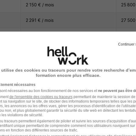
2 150 € / mois
25 800 
2 291 € / mois
27 500 
2 600 € / mois
31 200 
Continuer 
2 183 € / mois
26 200 
 utilise des cookies ou traceurs pour rendre votre recherche d’em
formation encore plus efficace.
ictement nécessaires
on du métier Dessinateur 3D
 sont nécessaires au bon fonctionnement de nos services et
ne peuvent pas être d
amment
de l'ensemble des cookies ou traceurs
permettant de maintenir la session de l
t sa navigation sur le site, de stocker des informations temporaires telles que les 
rs, les annonces ou les offres vues, gérer les processus d'identification de l'utilisateur,
ou non, et plus globalement garantir la sécurité du site web en détectant les tentati
er
les violations de sécurité.
u traceurs permettent également de piloter et suivre les sources d'acquisition d'a
identifiant unique permettant de comprendre comment nos utilisateurs naviguent sur 
ns en fonction des différentes sources de trafic.