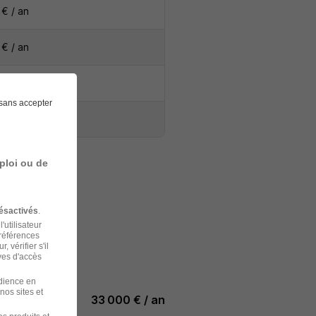
€ / an
€ / an
€ / an
sans accepter
€ / an
ploi ou de
ésactivés
.
'utilisateur
préférences
 vérifier s'il
ves d'accès
udience en
nos sites et
33 000 € / an