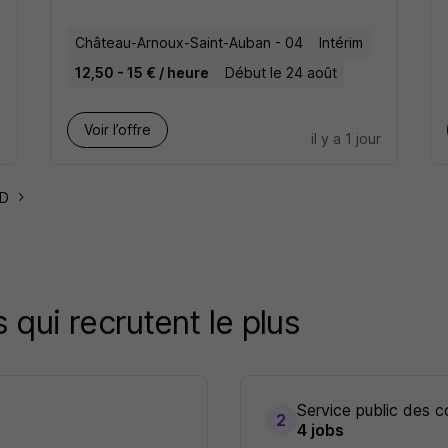
Château-Arnoux-Saint-Auban - 04
Intérim
12,50 - 15 € / heure
Début le 24 août
Voir l’offre
e
il y a 1 jour
3D
 qui recrutent le plus
Service public des col
2
4 jobs