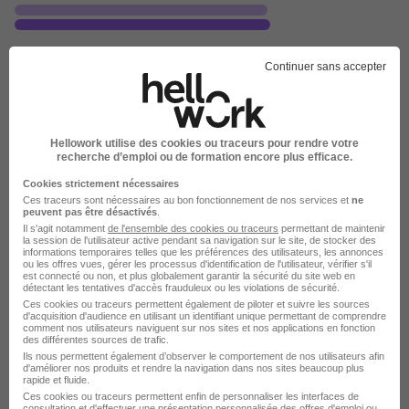
Salaire Secrétaire comptable
Continuer sans accepter
24 115 €
Salaire Office manager
Hellowork utilise des cookies ou traceurs pour rendre votre
recherche d’emploi ou de formation encore plus efficace.
34 114 €
Cookies strictement nécessaires
Ces traceurs sont nécessaires au bon fonctionnement de nos services et
ne
peuvent pas être désactivés
.
Il s'agit notamment
de l'ensemble des cookies ou traceurs
permettant de maintenir
Salaire Secrétaire de direction
la session de l'utilisateur active pendant sa navigation sur le site, de stocker des
informations temporaires telles que les préférences des utilisateurs, les annonces
24 600 €
ou les offres vues, gérer les processus d'identification de l'utilisateur, vérifier s'il
est connecté ou non, et plus globalement garantir la sécurité du site web en
détectant les tentatives d'accès frauduleux ou les violations de sécurité.
Ces cookies ou traceurs permettent également de piloter et suivre les sources
d'acquisition d'audience en utilisant un identifiant unique permettant de comprendre
Salaire Secrétaire médico sociale
comment nos utilisateurs naviguent sur nos sites et nos applications en fonction
des différentes sources de trafic.
24 800 €
Ils nous permettent également d’observer le comportement de nos utilisateurs afin
d'améliorer nos produits et rendre la navigation dans nos sites beaucoup plus
rapide et fluide.
Ces cookies ou traceurs permettent enfin de personnaliser les interfaces de
consultation et d'effectuer une présentation personnalisée des offres d'emploi ou