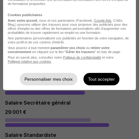
de formations proposées.
Salaire Secrétaire dentaire
24 800 €
Cookies publicitaires
Avec votre accord
, nous et nos partenaires (Facebook,
Google Ads
, Critéo,
Bing,) pouvons utiliser des traceurs pour vous proposer des publicités pour des
offres d’emploi ou des offres de formations personnalisés afin d’augmenter vos
probabilités de trouver rapidement un emploi ou une formation.
Salaire Hôtesse d'accueil
Nos partenaires personnalisent ces publicités en fonction de votre navigation, de
votre profil et de vos centres d’intérêt.
22 405 €
Vous pouvez à tout moment
paramétrer vos choix
ou
retirer votre
consentement
en cliquant sur le lien "
Gérer les traceurs
" en bas de page.
Pour en savoir plus, consultez notre
Politique de confidentialité
et notre
Politique relative aux cookies
.
Salaire Agent d'accueil
22 405 €
Personnaliser mes choix
Tout accepter
Salaire Secrétaire général
29 001 €
Salaire Standardiste