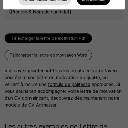
[Prénom & Nom du candidat]
Télécharger la lettre de motivation Pdf
Télécharger la lettre de motivation Word
Vous avez maintenant tous les atouts en votre faveur
pour écrire une lettre de motivation de qualité, en
veillant à inclure une
formule de politesse
appropriée. Si
vous souhaitez accompagner votre lettre de motivation
d’un CV convaincant, découvrez dès maintenant notre
modèle de CV Animateur
.
Les autres exemples de Lettre de