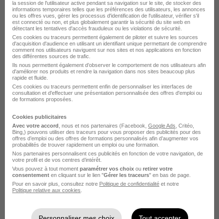
la session de l'utilisateur active pendant sa navigation sur le site, de stocker des
informations temporaires telles que les préférences des utilisateurs, les annonces
Je suis persuadé que mes compétences en création
ou les offres vues, gérer les processus d'identification de l'utilisateur, vérifier s'il
est connecté ou non, et plus globalement garantir la sécurité du site web en
d'activités ludiques, animation de groupes d'enfants,
détectant les tentatives d'accès frauduleux ou les violations de sécurité.
Ces cookies ou traceurs permettent également de piloter et suivre les sources
gestion des conflits, pédagogie et organisation
d'acquisition d'audience en utilisant un identifiant unique permettant de comprendre
d'événements peuvent apporter une contribution
comment nos utilisateurs naviguent sur nos sites et nos applications en fonction
des différentes sources de trafic.
significative à votre entreprise. Je suis également
Ils nous permettent également d’observer le comportement de nos utilisateurs afin
d'améliorer nos produits et rendre la navigation dans nos sites beaucoup plus
enthousiaste à l'idée de contribuer activement à la
rapide et fluide.
réalisation de vos objectifs et d'apprendre des
Ces cookies ou traceurs permettent enfin de personnaliser les interfaces de
consultation et d'effectuer une présentation personnalisée des offres d'emploi ou
autres membres de votre équipe. Je suis convaincu
de formations proposées.
que travailler pour votre entreprise me permettra de
Cookies publicitaires
réaliser mes ambitions professionnelles et de
Avec votre accord
, nous et nos partenaires (Facebook,
Google Ads
, Critéo,
progresser dans ma carrière.
Bing,) pouvons utiliser des traceurs pour vous proposer des publicités pour des
offres d’emploi ou des offres de formations personnalisés afin d’augmenter vos
probabilités de trouver rapidement un emploi ou une formation.
Nos partenaires personnalisent ces publicités en fonction de votre navigation, de
Dans l'attente de pouvoir échanger avec vous sur
votre profil et de vos centres d’intérêt.
ma candidature, je reste à votre disposition pour
Vous pouvez à tout moment
paramétrer vos choix
ou
retirer votre
consentement
en cliquant sur le lien "
Gérer les traceurs
" en bas de page.
toute information complémentaire.
Pour en savoir plus, consultez notre
Politique de confidentialité
et notre
Politique relative aux cookies
.
Je vous prie de recevoir, Madame, Monsieur,
l’expression de mes sincères salutations.
Personnaliser mes choix
Tout accepter