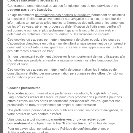
Cookies strictement nécessaires
défensive, en maintenance de véhicules et en
Ces traceurs sont nécessaires au bon fonctionnement de nos services et
ne
planification de trajets, je suis convaincu de pouvoir
peuvent pas être désactivés
.
Il s'agit notamment
de l'ensemble des cookies ou traceurs
permettant de maintenir
contribuer de manière significative à votre
la session de l'utilisateur active pendant sa navigation sur le site, de stocker des
informations temporaires telles que les préférences des utilisateurs, les annonces
entreprise. J'ai l'ambition de fournir un service de
ou les offres vues, gérer les processus d'identification de l'utilisateur, vérifier s'il
est connecté ou non, et plus globalement garantir la sécurité du site web en
qualité supérieure et de surpasser les attentes des
détectant les tentatives d'accès frauduleux ou les violations de sécurité.
clients à chaque trajet. Je suis également désireux
Ces cookies ou traceurs permettent également de piloter et suivre les sources
d'acquisition d'audience en utilisant un identifiant unique permettant de comprendre
de m'investir dans cette entreprise pour développer
comment nos utilisateurs naviguent sur nos sites et nos applications en fonction
des différentes sources de trafic.
mes compétences et évoluer professionnellement.
Ils nous permettent également d’observer le comportement de nos utilisateurs afin
d'améliorer nos produits et rendre la navigation dans nos sites beaucoup plus
rapide et fluide.
Dans l'attente d'une réponse de votre part, je me
Ces cookies ou traceurs permettent enfin de personnaliser les interfaces de
tiens à votre entière disposition pour tout
consultation et d'effectuer une présentation personnalisée des offres d'emploi ou
de formations proposées.
complément d'information.
Cookies publicitaires
Avec votre accord
, nous et nos partenaires (Facebook,
Google Ads
, Critéo,
Je vous prie d'agréer, Madame, Monsieur,
Bing,) pouvons utiliser des traceurs pour vous proposer des publicités pour des
offres d’emploi ou des offres de formations personnalisés afin d’augmenter vos
l'expression de mes salutations respectueuses.
probabilités de trouver rapidement un emploi ou une formation.
Nos partenaires personnalisent ces publicités en fonction de votre navigation, de
votre profil et de vos centres d’intérêt.
[Prénom & Nom du candidat]
Vous pouvez à tout moment
paramétrer vos choix
ou
retirer votre
consentement
en cliquant sur le lien "
Gérer les traceurs
" en bas de page.
Pour en savoir plus, consultez notre
Politique de confidentialité
et notre
Politique relative aux cookies
.