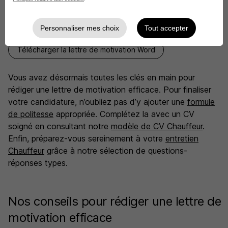
Télécharger la lettre de motivation Pdf
Personnaliser mes choix
Tout accepter
Télécharger la lettre de motivation Word
Vous avez désormais toutes les clés en main pour
rédiger une lettre de motivation efficace. Pour finaliser
votre candidature, n’oubliez pas d’y ajouter une
formule
de politesse
appropriée. Complétez la avec un CV
soigné en consultant notre
modèle de CV Chauffeur
.
Enfin, préparez-vous sereinement à votre
entretien
Chauffeur
grâce à notre sélection de questions-
réponses types.
Nos conseils pour rédiger une lettre de
motivation efficace