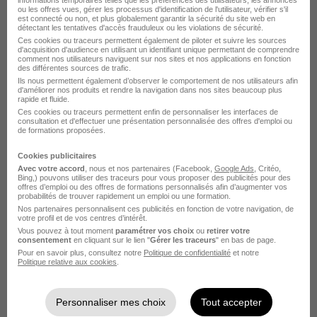
ou les offres vues, gérer les processus d'identification de l'utilisateur, vérifier s'il
Cavaillon - 84
Intérim
12,31 € / heure
est connecté ou non, et plus globalement garantir la sécurité du site web en
détectant les tentatives d'accès frauduleux ou les violations de sécurité.
Travail de jour
+ 1
Ces cookies ou traceurs permettent également de piloter et suivre les sources
d'acquisition d'audience en utilisant un identifiant unique permettant de comprendre
comment nos utilisateurs naviguent sur nos sites et nos applications en fonction
des différentes sources de trafic.
Voir l’offre
Ils nous permettent également d’observer le comportement de nos utilisateurs afin
il y a 1 jour
d'améliorer nos produits et rendre la navigation dans nos sites beaucoup plus
rapide et fluide.
Ces cookies ou traceurs permettent enfin de personnaliser les interfaces de
consultation et d'effectuer une présentation personnalisée des offres d'emploi ou
de formations proposées.
Cookies publicitaires
Avec votre accord
, nous et nos partenaires (Facebook,
Google Ads
, Critéo,
Bing,) pouvons utiliser des traceurs pour vous proposer des publicités pour des
offres d’emploi ou des offres de formations personnalisés afin d’augmenter vos
Agent Logistique H/F
probabilités de trouver rapidement un emploi ou une formation.
Nos partenaires personnalisent ces publicités en fonction de votre navigation, de
Actual group
votre profil et de vos centres d’intérêt.
Vous pouvez à tout moment
paramétrer vos choix
ou
retirer votre
consentement
en cliquant sur le lien "
Gérer les traceurs
" en bas de page.
Cavaillon - 84
Intérim
12,31 € / heure
Pour en savoir plus, consultez notre
Politique de confidentialité
et notre
Politique relative aux cookies
.
Travail de jour
+ 1
Personnaliser mes choix
Tout accepter
Voir l’offre
il y a 1 jour