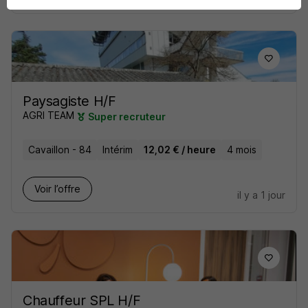
Paysagiste H/F
AGRI TEAM
Super recruteur
Cavaillon - 84
Intérim
12,02 € / heure
4 mois
Voir l’offre
il y a 1 jour
Chauffeur SPL H/F