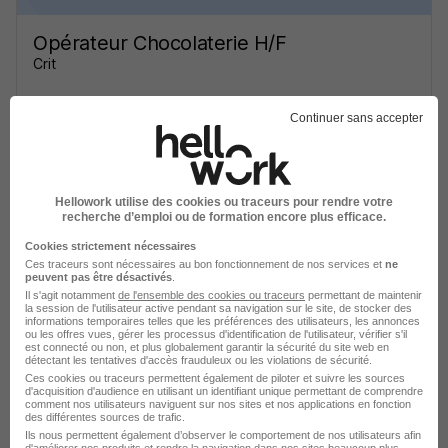
Opérateur Chocolaterie H/F
Crit
Blois - 41
Intérim
Temps partiel
Continuer sans accepter
Cette offre n’est plus disponible depuis le 24/06/26
Hellowork utilise des cookies ou traceurs pour rendre votre
recherche d’emploi ou de formation encore plus efficace.
Cookies strictement nécessaires
Ces traceurs sont nécessaires au bon fonctionnement de nos services et
ne
peuvent pas être désactivés
.
Il s'agit notamment
de l'ensemble des cookies ou traceurs
permettant de maintenir
Opérateur Chocolaterie H/F
la session de l'utilisateur active pendant sa navigation sur le site, de stocker des
informations temporaires telles que les préférences des utilisateurs, les annonces
Crit
ou les offres vues, gérer les processus d'identification de l'utilisateur, vérifier s'il
est connecté ou non, et plus globalement garantir la sécurité du site web en
détectant les tentatives d'accès frauduleux ou les violations de sécurité.
Blois - 41
Intérim
Temps partiel
Ces cookies ou traceurs permettent également de piloter et suivre les sources
d'acquisition d'audience en utilisant un identifiant unique permettant de comprendre
comment nos utilisateurs naviguent sur nos sites et nos applications en fonction
Cette offre n’est plus disponible depuis le 24/06/26
des différentes sources de trafic.
Ils nous permettent également d’observer le comportement de nos utilisateurs afin