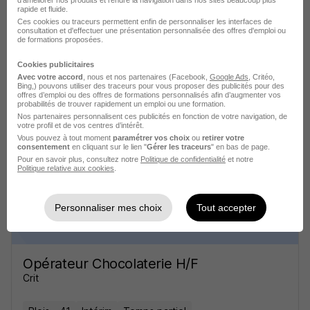
d'améliorer nos produits et rendre la navigation dans nos sites beaucoup plus
rapide et fluide.
Ces cookies ou traceurs permettent enfin de personnaliser les interfaces de
consultation et d'effectuer une présentation personnalisée des offres d'emploi ou
de formations proposées.
Cookies publicitaires
Avec votre accord
, nous et nos partenaires (Facebook,
Google Ads
, Critéo,
Opérateur Chocolaterie H/F
Bing,) pouvons utiliser des traceurs pour vous proposer des publicités pour des
Crit
offres d’emploi ou des offres de formations personnalisés afin d’augmenter vos
probabilités de trouver rapidement un emploi ou une formation.
Nos partenaires personnalisent ces publicités en fonction de votre navigation, de
votre profil et de vos centres d’intérêt.
Blois - 41
Intérim
Temps partiel
Vous pouvez à tout moment
paramétrer vos choix
ou
retirer votre
consentement
en cliquant sur le lien "
Gérer les traceurs
" en bas de page.
Cette offre n’est plus disponible depuis le 24/06/26
Pour en savoir plus, consultez notre
Politique de confidentialité
et notre
Politique relative aux cookies
.
Personnaliser mes choix
Tout accepter
Opérateur Chocolaterie H/F
Crit