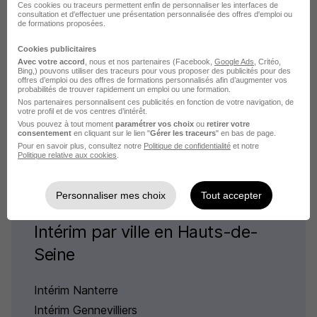
Ces cookies ou traceurs permettent enfin de personnaliser les interfaces de
consultation et d'effectuer une présentation personnalisée des offres d'emploi ou
de formations proposées.
Cookies publicitaires
Avec votre accord
, nous et nos partenaires (Facebook,
Google Ads
, Critéo,
Bing,) pouvons utiliser des traceurs pour vous proposer des publicités pour des
Intérim par métier dans le
offres d’emploi ou des offres de formations personnalisés afin d’augmenter vos
probabilités de trouver rapidement un emploi ou une formation.
domaine Enseignement à Sèvres
Nos partenaires personnalisent ces publicités en fonction de votre navigation, de
votre profil et de vos centres d’intérêt.
Vous pouvez à tout moment
paramétrer vos choix
ou
retirer votre
consentement
en cliquant sur le lien "
Gérer les traceurs
" en bas de page.
Intérim Sèvres Educateur spécialisé
Pour en savoir plus, consultez notre
Politique de confidentialité
et notre
Politique relative aux cookies
.
Personnaliser mes choix
Tout accepter
Intérim par ville en Hauts-de-
Seine
Intérim Nanterre
Intérim Gennevilliers