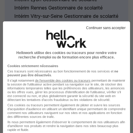
Intérim Rennes Gestionnaire de scolarité
Intérim Vitry-sur-Seine Gestionnaire de scolarité
Parcourir toutes les missions d'intérim de
Continuer sans accepter
Gestionnaire de scolarité
Hellowork utilise des cookies ou traceurs pour rendre votre
recherche d’emploi ou de formation encore plus efficace.
Cookies strictement nécessaires
Intérim par métiers similaires
Ces traceurs sont nécessaires au bon fonctionnement de nos services et
ne
peuvent pas être désactivés
.
Il s'agit notamment
de l'ensemble des cookies ou traceurs
permettant de maintenir
Intérim Secrétaire auto école
la session de l'utilisateur active pendant sa navigation sur le site, de stocker des
informations temporaires telles que les préférences des utilisateurs, les annonces
ou les offres vues, gérer les processus d'identification de l'utilisateur, vérifier s'il
Intérim Secrétaire bureautique
est connecté ou non, et plus globalement garantir la sécurité du site web en
détectant les tentatives d'accès frauduleux ou les violations de sécurité.
Intérim Assistant secrétaire
Ces cookies ou traceurs permettent également de piloter et suivre les sources
Intérim Secrétaire
d'acquisition d'audience en utilisant un identifiant unique permettant de comprendre
comment nos utilisateurs naviguent sur nos sites et nos applications en fonction
des différentes sources de trafic.
Intérim Secrétaire polyvalent
Ils nous permettent également d’observer le comportement de nos utilisateurs afin
Intérim Secrétaire juridique
d'améliorer nos produits et rendre la navigation dans nos sites beaucoup plus
rapide et fluide.