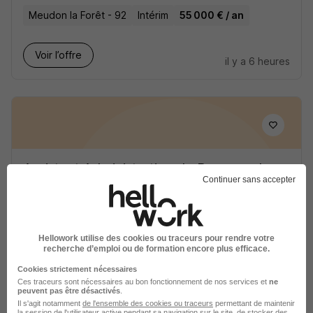
Meudon la Forêt - 92
Intérim
55 000 € / an
Voir l’offre
il y a 6 heures
Assistant Administration du Personnel
Continuer sans accepter
& Paie H/F
Randstad
Paris 14e - 75
Intérim
30 000 - 35 000 € / an
Hellowork utilise des cookies ou traceurs pour rendre votre
recherche d’emploi ou de formation encore plus efficace.
3 mois
Cookies strictement nécessaires
Ces traceurs sont nécessaires au bon fonctionnement de nos services et
ne
peuvent pas être désactivés
.
Voir l’offre
il y a 1 jour
Il s'agit notamment
de l'ensemble des cookies ou traceurs
permettant de maintenir
la session de l'utilisateur active pendant sa navigation sur le site, de stocker des