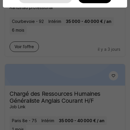
Chargé de Relations Sociales H/F
Randstad professional
Courbevoie - 92
Intérim
35 000 - 40 000 € / an
6 mois
Voir l’offre
il y a 3 jours
Chargé des Ressources Humaines
Généraliste Anglais Courant H/F
Job Link
Paris 8e - 75
Intérim
35 000 - 40 000 € / an
1 mois