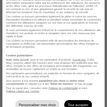
informations temporaires telles que les préférences des utilisateurs, les annonces
ou les offres vues, gérer les processus d'identification de l'utilisateur, vérifier s'il
est connecté ou non, et plus globalement garantir la sécurité du site web en
détectant les tentatives d'accès frauduleux ou les violations de sécurité.
Ces cookies ou traceurs permettent également de piloter et suivre les sources
d'acquisition d'audience en utilisant un identifiant unique permettant de comprendre
comment nos utilisateurs naviguent sur nos sites et nos applications en fonction
des différentes sources de trafic.
Ils nous permettent également d’observer le comportement de nos utilisateurs afin
HR Business Partner H/F
d'améliorer nos produits et rendre la navigation dans nos sites beaucoup plus
rapide et fluide.
Randstad professional
Ces cookies ou traceurs permettent enfin de personnaliser les interfaces de
consultation et d'effectuer une présentation personnalisée des offres d'emploi ou
de formations proposées.
Paris 13e - 75
Intérim
45 000 - 50 000 € / an
6 mois
Cookies publicitaires
Avec votre accord
, nous et nos partenaires (Facebook,
Google Ads
, Critéo,
Bing,) pouvons utiliser des traceurs pour vous proposer des publicités pour des
offres d’emploi ou des offres de formations personnalisés afin d’augmenter vos
Voir l’offre
probabilités de trouver rapidement un emploi ou une formation.
il y a 2 jours
Nos partenaires personnalisent ces publicités en fonction de votre navigation, de
votre profil et de vos centres d’intérêt.
Vous pouvez à tout moment
paramétrer vos choix
ou
retirer votre
consentement
en cliquant sur le lien "
Gérer les traceurs
" en bas de page.
Pour en savoir plus, consultez notre
Politique de confidentialité
et notre
Politique relative aux cookies
.
Personnaliser mes choix
Tout accepter