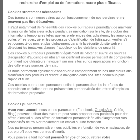
recherche d’emploi ou de formation encore plus efficace.
Intérim Marcy-l'Étoile Responsable des
relations sociales
Cookies strictement nécessaires
Ces traceurs sont nécessaires au bon fonctionnement de nos services et
ne
Intérim Courbevoie Responsable des relations
peuvent pas être désactivés
.
sociales
Il s'agit notamment
de l'ensemble des cookies ou traceurs
permettant de maintenir
la session de l'utilisateur active pendant sa navigation sur le site, de stocker des
informations temporaires telles que les préférences des utilisateurs, les annonces
Parcourir toutes les missions d'intérim de
ou les offres vues, gérer les processus d'identification de l'utilisateur, vérifier s'il
Responsable des relations sociales
est connecté ou non, et plus globalement garantir la sécurité du site web en
détectant les tentatives d'accès frauduleux ou les violations de sécurité.
Ces cookies ou traceurs permettent également de piloter et suivre les sources
d'acquisition d'audience en utilisant un identifiant unique permettant de comprendre
comment nos utilisateurs naviguent sur nos sites et nos applications en fonction
des différentes sources de trafic.
Ils nous permettent également d’observer le comportement de nos utilisateurs afin
d'améliorer nos produits et rendre la navigation dans nos sites beaucoup plus
rapide et fluide.
Intérim par métiers similaires
Ces cookies ou traceurs permettent enfin de personnaliser les interfaces de
consultation et d'effectuer une présentation personnalisée des offres d'emploi ou
de formations proposées.
Intérim Responsable de ressources humaines
Cookies publicitaires
Intérim Chef de service ressources humaines
Avec votre accord
, nous et nos partenaires (Facebook,
Google Ads
, Critéo,
Bing,) pouvons utiliser des traceurs pour vous proposer des publicités pour des
Intérim HR manager
offres d’emploi ou des offres de formations personnalisés afin d’augmenter vos
probabilités de trouver rapidement un emploi ou une formation.
Intérim Coordinateur des ressources humaines
Nos partenaires personnalisent ces publicités en fonction de votre navigation, de
votre profil et de vos centres d’intérêt.
Intérim Cadre RH
Vous pouvez à tout moment
paramétrer vos choix
ou
retirer votre