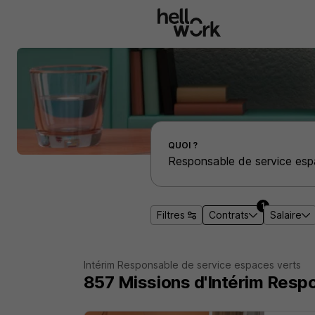
Aller au contenu principal
Effectuer une recherche d'emploi par localité
QUOI ?
1
Filtres
Contrats
Salaire
Intérim Responsable de service espaces verts
857
Missions d'Intérim
Respo