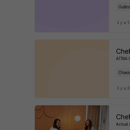
Oullin
il y a 
Chef
ATRIA 
Chass
il y a
Chef
Actual