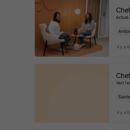
Chef
Actual
Antib
il y a 
Chef
Vert l'
Saint
il y a 