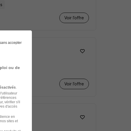
is
Voir l’offre
sans accepter
ploi ou de
Voir l’offre
ésactivés
.
'utilisateur
préférences
 vérifier s'il
ves d'accès
udience en
nos sites et