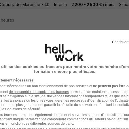
-Geours-de-Maremne - 40
Intérim
2 200 - 2 500 € / mois
3 mo
8 heures
Continuer 
 d'Équipe Projets et Création H/F
People
 utilise des cookies ou traceurs pour rendre votre recherche d’em
auneuf-du-Rhône - 26
Intérim
12,31 - 15 € / heure
4 mois
formation encore plus efficace.
ictement nécessaires
10 heures
 sont nécessaires au bon fonctionnement de nos services et
ne peuvent pas être d
amment
de l'ensemble des cookies ou traceurs
permettant de maintenir la session de l
t sa navigation sur le site, de stocker des informations temporaires telles que les 
rs, les annonces ou les offres vues, gérer les processus d'identification de l'utilisateur,
ou non, et plus globalement garantir la sécurité du site web en détectant les tentati
les violations de sécurité.
 d'Équipe Entretien Espaces Verts H/F
u traceurs permettent également de piloter et suivre les sources d'acquisition d'a
identifiant unique permettant de comprendre comment nos utilisateurs naviguent sur 
 group
ns en fonction des différentes sources de trafic.