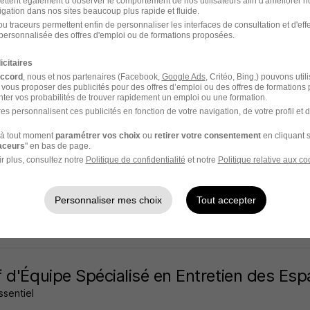
ettent également d’observer le comportement de nos utilisateurs afin d'améliorer no
igation dans nos sites beaucoup plus rapide et fluide.
Blaise - 06
Intérim
22 000 - 25 000 € / an
Travail de jour
+ 1
u traceurs permettent enfin de personnaliser les interfaces de consultation et d'eff
personnalisée des offres d'emploi ou de formations proposées.
14 heures
icitaires
accord
, nous et nos partenaires (Facebook,
Google Ads
, Critéo, Bing,) pouvons util
 vous proposer des publicités pour des offres d’emploi ou des offres de formations
ter vos probabilités de trouver rapidement un emploi ou une formation.
es personnalisent ces publicités en fonction de votre navigation, de votre profil et 
 d'Équipe Spécialisé en Création des Esp
à tout moment
paramétrer vos choix
ou
retirer votre consentement
en cliquant s
essentiel
raceurs
" en bas de page.
r plus, consultez notre
Politique de confidentialité
et notre
Politique relative aux co
eu - 69
Intérim
14 - 16,50 € / heure
3 mois
Personnaliser mes choix
Tout accepter
13 heures
 d'Équipe Spécialisé en Entretien des Es
essentiel