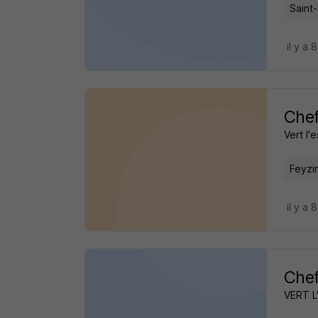
Saint
il y a 
Chef
Vert l'
Feyzi
il y a 
Chef
VERT L