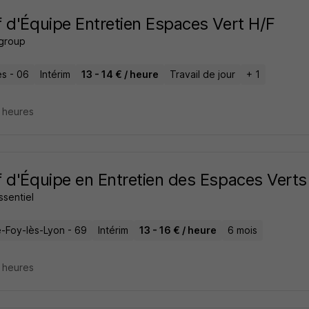
 d'Équipe Entretien Espaces Vert H/F
 group
es - 06
Intérim
13 - 14 € / heure
Travail de jour
+ 1
6 heures
 d'Équipe en Entretien des Espaces Verts
essentiel
e-Foy-lès-Lyon - 69
Intérim
13 - 16 € / heure
6 mois
8 heures