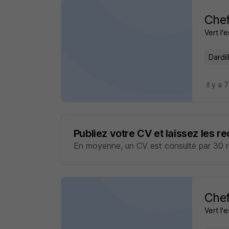
Chef
Vert l'
Dardil
il y a 
Publiez votre CV et laissez les r
En moyenne, un CV est consulté par 30 re
Chef
Vert l'