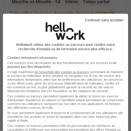
Meurthe-et-Moselle - 54
Intérim
Temps partiel
Cette offre n’est plus disponible depuis le 02/08/26
Continuer sans accepter
Hellowork utilise des cookies ou traceurs pour rendre votre
recherche d’emploi ou de formation encore plus efficace.
Chef d'Équipe Ferroviaire H/F
Cookies strictement nécessaires
Ces traceurs sont nécessaires au bon fonctionnement de nos services et
ne
Gezim France
peuvent pas être désactivés
.
Il s'agit notamment
de l'ensemble des cookies ou traceurs
permettant de maintenir
la session de l'utilisateur active pendant sa navigation sur le site, de stocker des
Meurthe-et-Moselle - 54
Intérim
Temps partiel
informations temporaires telles que les préférences des utilisateurs, les annonces
ou les offres vues, gérer les processus d'identification de l'utilisateur, vérifier s'il
est connecté ou non, et plus globalement garantir la sécurité du site web en
Cette offre n’est plus disponible depuis le 02/08/26
détectant les tentatives d'accès frauduleux ou les violations de sécurité.
Ces cookies ou traceurs permettent également de piloter et suivre les sources
d'acquisition d'audience en utilisant un identifiant unique permettant de comprendre
comment nos utilisateurs naviguent sur nos sites et nos applications en fonction
des différentes sources de trafic.
Ils nous permettent également d’observer le comportement de nos utilisateurs afin
d'améliorer nos produits et rendre la navigation dans nos sites beaucoup plus
rapide et fluide.
Ces cookies ou traceurs permettent enfin de personnaliser les interfaces de
consultation et d'effectuer une présentation personnalisée des offres d'emploi ou