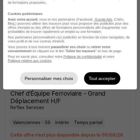
Chef d'Équipe Ferroviaire - Grand
de formations proposées.
Déplacement H/F
Cookies publicitaires
Re'flex Services
Avec votre accord
, nous et nos partenaires (Facebook,
Google Ads
, Critéo,
Bing,) pouvons utiliser des traceurs pour vous proposer des publicités pour des
offres d’emploi ou des offres de formations personnalisés afin d’augmenter vos
probabilités de trouver rapidement un emploi ou une formation.
Valenciennes - 59
Intérim
Temps partiel
Nos partenaires personnalisent ces publicités en fonction de votre navigation, de
votre profil et de vos centres d’intérêt.
Cette offre n’est plus disponible depuis le 06/08/26
Vous pouvez à tout moment
paramétrer vos choix
ou
retirer votre
consentement
en cliquant sur le lien "
Gérer les traceurs
" en bas de page.
Pour en savoir plus, consultez notre
Politique de confidentialité
et notre
Politique relative aux cookies
.
Personnaliser mes choix
Tout accepter
Chef d'Équipe Ferroviaire - Grand
Déplacement H/F
Re'flex Services
Valenciennes - 59
Intérim
Temps partiel
Cette offre n’est plus disponible depuis le 06/08/26