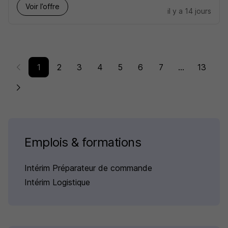
Voir l’offre
il y a 14 jours
1
2
3
4
5
6
7
...
13
Emplois & formations
Intérim Préparateur de commande
Intérim Logistique