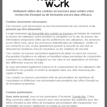
Hellowork utilise des cookies ou traceurs pour rendre votre
recherche d’emploi ou de formation encore plus efficace.
Cookies strictement nécessaires
Ces traceurs sont nécessaires au bon fonctionnement de nos services et
ne
peuvent pas être désactivés
.
Preparateurs de Commandes
Il s'agit notamment
de l'ensemble des cookies ou traceurs
permettant de maintenir
la session de l'utilisateur active pendant sa navigation sur le site, de stocker des
Polyvalents 2x8 H/F
informations temporaires telles que les préférences des utilisateurs, les annonces
ou les offres vues, gérer les processus d'identification de l'utilisateur, vérifier s'il
Axia Intérim
est connecté ou non, et plus globalement garantir la sécurité du site web en
détectant les tentatives d'accès frauduleux ou les violations de sécurité.
Ces cookies ou traceurs permettent également de piloter et suivre les sources
Lesquin - 59
Intérim
12,31 € / heure
d'acquisition d'audience en utilisant un identifiant unique permettant de comprendre
comment nos utilisateurs naviguent sur nos sites et nos applications en fonction
des différentes sources de trafic.
Ils nous permettent également d’observer le comportement de nos utilisateurs afin
Voir l’offre
d'améliorer nos produits et rendre la navigation dans nos sites beaucoup plus
il y a 8 jours
rapide et fluide.
Ces cookies ou traceurs permettent enfin de personnaliser les interfaces de
consultation et d'effectuer une présentation personnalisée des offres d'emploi ou
de formations proposées.
Cookies publicitaires
Avec votre accord
, nous et nos partenaires (Facebook,
Google Ads
, Critéo,
Bing,) pouvons utiliser des traceurs pour vous proposer des publicités pour des
offres d’emploi ou des offres de formations personnalisés afin d’augmenter vos
probabilités de trouver rapidement un emploi ou une formation.