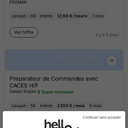
PROMAN
Lesquin - 59
Intérim
12,60 € / heure
1 mois
Voir l’offre
il y a 5 jours
Preparateur de Commandes avec
CACES H/F
Samsic Emploi
Super recruteur
Lesquin - 59
Intérim
2 200 € / mois
6 mois
Continuer sans accepter
Voir l’offre
il y a 8 jours