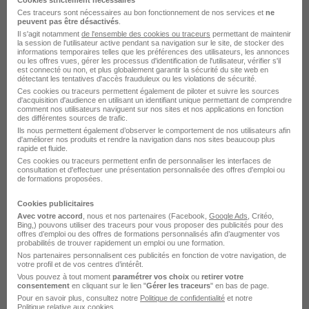
Ces traceurs sont nécessaires au bon fonctionnement de nos services et
ne
peuvent pas être désactivés
.
Il s'agit notamment
de l'ensemble des cookies ou traceurs
permettant de maintenir
la session de l'utilisateur active pendant sa navigation sur le site, de stocker des
Peintre Nucléaire H/F
informations temporaires telles que les préférences des utilisateurs, les annonces
ou les offres vues, gérer les processus d'identification de l'utilisateur, vérifier s'il
LIP Industrie Technique et Nucléaire
est connecté ou non, et plus globalement garantir la sécurité du site web en
détectant les tentatives d'accès frauduleux ou les violations de sécurité.
Ces cookies ou traceurs permettent également de piloter et suivre les sources
d'acquisition d'audience en utilisant un identifiant unique permettant de comprendre
Saint-Maurice-l'Exil - 38
Intérim
Temps partiel
comment nos utilisateurs naviguent sur nos sites et nos applications en fonction
des différentes sources de trafic.
Cette offre n’est plus disponible depuis le 24/04/26
Ils nous permettent également d’observer le comportement de nos utilisateurs afin
d'améliorer nos produits et rendre la navigation dans nos sites beaucoup plus
rapide et fluide.
Ces cookies ou traceurs permettent enfin de personnaliser les interfaces de
consultation et d'effectuer une présentation personnalisée des offres d'emploi ou
de formations proposées.
Cookies publicitaires
Avec votre accord
, nous et nos partenaires (Facebook,
Google Ads
, Critéo,
Bing,) pouvons utiliser des traceurs pour vous proposer des publicités pour des
Peintre Nucléaire H/F
offres d’emploi ou des offres de formations personnalisés afin d’augmenter vos
probabilités de trouver rapidement un emploi ou une formation.
DLSI France
Nos partenaires personnalisent ces publicités en fonction de votre navigation, de
votre profil et de vos centres d’intérêt.
Vous pouvez à tout moment
paramétrer vos choix
ou
retirer votre
Saint-Maurice-l'Exil - 38
Intérim
Temps partiel
consentement
en cliquant sur le lien "
Gérer les traceurs
" en bas de page.
Pour en savoir plus, consultez notre
Politique de confidentialité
et notre
Politique relative aux cookies
.