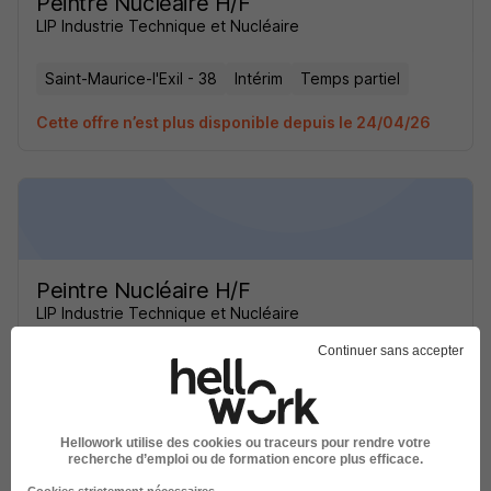
Peintre Nucléaire H/F
LIP Industrie Technique et Nucléaire
Saint-Maurice-l'Exil - 38
Intérim
Temps partiel
Cette offre n’est plus disponible depuis le 24/04/26
Peintre Nucléaire H/F
LIP Industrie Technique et Nucléaire
Continuer sans accepter
Saint-Maurice-l'Exil - 38
Intérim
Temps partiel
Cette offre n’est plus disponible depuis le 24/04/26
Hellowork utilise des cookies ou traceurs pour rendre votre
recherche d’emploi ou de formation encore plus efficace.
Cookies strictement nécessaires