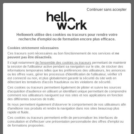
Continuer sans accepter
Élargissez votre recherche
Hellowork utilise des cookies ou traceurs pour rendre votre
recherche d’emploi ou de formation encore plus efficace.
Intérim Ouvrier des espaces verts Dol-de-
Bretagne
Cookies strictement nécessaires
Ces traceurs sont nécessaires au bon fonctionnement de nos services et
ne
peuvent pas être désactivés
.
Emploi Ouvrier des espaces verts
Il s'agit notamment
de l'ensemble des cookies ou traceurs
permettant de maintenir
Emploi à Dol-de-Bretagne
la session de l'utilisateur active pendant sa navigation sur le site, de stocker des
Mission d'intérim Ouvrier des espaces verts
informations temporaires telles que les préférences des utilisateurs, les annonces
ou les offres vues, gérer les processus d'identification de l'utilisateur, vérifier s'il
est connecté ou non, et plus globalement garantir la sécurité du site web en
détectant les tentatives d'accès frauduleux ou les violations de sécurité.
Ces cookies ou traceurs permettent également de piloter et suivre les sources
d'acquisition d'audience en utilisant un identifiant unique permettant de comprendre
comment nos utilisateurs naviguent sur nos sites et nos applications en fonction
des différentes sources de trafic.
Emplois & formations
Ils nous permettent également d’observer le comportement de nos utilisateurs afin
d'améliorer nos produits et rendre la navigation dans nos sites beaucoup plus
rapide et fluide.
Ces cookies ou traceurs permettent enfin de personnaliser les interfaces de
Intérim Ouvrier des espaces verts
consultation et d'effectuer une présentation personnalisée des offres d'emploi ou
de formations proposées.
Intérim Environnement