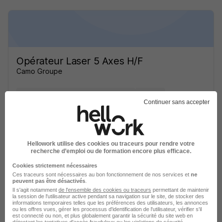
Opérateur Laser 5 Axes H/F
Camo Groupe
Lachapelle-sous-Rougemont - 90
Intérim
Continuer sans accepter
Temps partiel
Cette offre n’est plus disponible depuis le 23/06/26
Hellowork utilise des cookies ou traceurs pour rendre votre
recherche d’emploi ou de formation encore plus efficace.
Cookies strictement nécessaires
Ces traceurs sont nécessaires au bon fonctionnement de nos services et
ne
peuvent pas être désactivés
.
Il s'agit notamment
de l'ensemble des cookies ou traceurs
permettant de maintenir
la session de l'utilisateur active pendant sa navigation sur le site, de stocker des
informations temporaires telles que les préférences des utilisateurs, les annonces
Opérateur Laser 5 Axes H/F
ou les offres vues, gérer les processus d'identification de l'utilisateur, vérifier s'il
Camo Groupe
est connecté ou non, et plus globalement garantir la sécurité du site web en