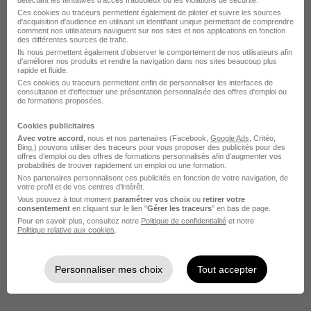
détectant les tentatives d'accès frauduleux ou les violations de sécurité.
Ces cookies ou traceurs permettent également de piloter et suivre les sources
d'acquisition d'audience en utilisant un identifiant unique permettant de comprendre
Lachapelle-sous-Rougemont - 90
Intérim
comment nos utilisateurs naviguent sur nos sites et nos applications en fonction
des différentes sources de trafic.
Temps partiel
Ils nous permettent également d’observer le comportement de nos utilisateurs afin
d'améliorer nos produits et rendre la navigation dans nos sites beaucoup plus
rapide et fluide.
Cette offre n’est plus disponible depuis le 23/06/26
Ces cookies ou traceurs permettent enfin de personnaliser les interfaces de
consultation et d'effectuer une présentation personnalisée des offres d'emploi ou
de formations proposées.
Cookies publicitaires
Avec votre accord
, nous et nos partenaires (Facebook,
Google Ads
, Critéo,
Bing,) pouvons utiliser des traceurs pour vous proposer des publicités pour des
offres d’emploi ou des offres de formations personnalisés afin d’augmenter vos
probabilités de trouver rapidement un emploi ou une formation.
Opérateur Laser H/F
Nos partenaires personnalisent ces publicités en fonction de votre navigation, de
votre profil et de vos centres d’intérêt.
Randstad
Vous pouvez à tout moment
paramétrer vos choix
ou
retirer votre
consentement
en cliquant sur le lien "
Gérer les traceurs
" en bas de page.
Pour en savoir plus, consultez notre
Politique de confidentialité
et notre
Lachapelle-sous-Rougemont - 90
Intérim
Politique relative aux cookies
.
Temps partiel
Personnaliser mes choix
Tout accepter
Cette offre n’est plus disponible depuis le 05/07/26