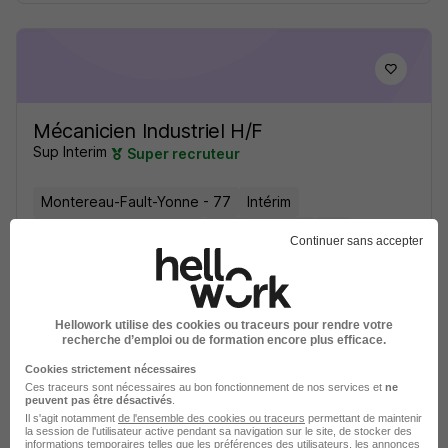
Mécanicien Industriel H/F
Sup Interim
Super recruteur
Montereau-Fault-Yonne - 77
Intérim
22 000 - 25 000 € / an
Travail de jour
+ 1
Continuer sans accepter
Voir l’offre
il y a 11 heures
Hellowork utilise des cookies ou traceurs pour rendre votre
recherche d’emploi ou de formation encore plus efficace.
Cookies strictement nécessaires
Ces traceurs sont nécessaires au bon fonctionnement de nos services et
ne
peuvent pas être désactivés
.
Il s'agit notamment
de l'ensemble des cookies ou traceurs
permettant de maintenir
la session de l'utilisateur active pendant sa navigation sur le site, de stocker des
informations temporaires telles que les préférences des utilisateurs, les annonces