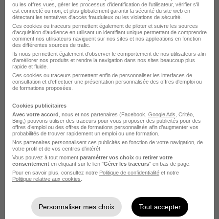
Mécanicien Industriel H/F
ou les offres vues, gérer les processus d'identification de l'utilisateur, vérifier s'il
Job Link
est connecté ou non, et plus globalement garantir la sécurité du site web en
détectant les tentatives d'accès frauduleux ou les violations de sécurité.
Ces cookies ou traceurs permettent également de piloter et suivre les sources
d'acquisition d'audience en utilisant un identifiant unique permettant de comprendre
Marseille 15e - 13
Intérim
2 000 - 2 500 € / mois
comment nos utilisateurs naviguent sur nos sites et nos applications en fonction
des différentes sources de trafic.
18 mois
Ils nous permettent également d’observer le comportement de nos utilisateurs afin
d'améliorer nos produits et rendre la navigation dans nos sites beaucoup plus
rapide et fluide.
Ces cookies ou traceurs permettent enfin de personnaliser les interfaces de
Voir l’offre
il y a 10 heures
consultation et d'effectuer une présentation personnalisée des offres d'emploi ou
de formations proposées.
Cookies publicitaires
Avec votre accord
, nous et nos partenaires (Facebook,
Google Ads
, Critéo,
Bing,) pouvons utiliser des traceurs pour vous proposer des publicités pour des
offres d’emploi ou des offres de formations personnalisés afin d’augmenter vos
probabilités de trouver rapidement un emploi ou une formation.
Nos partenaires personnalisent ces publicités en fonction de votre navigation, de
votre profil et de vos centres d’intérêt.
Mecanicien Industriel H/F
Vous pouvez à tout moment
paramétrer vos choix
ou
retirer votre
consentement
en cliquant sur le lien "
Gérer les traceurs
" en bas de page.
Crit
Pour en savoir plus, consultez notre
Politique de confidentialité
et notre
Politique relative aux cookies
.
Le Havre - 76
Intérim
25 000 - 30 000 € / an
4 mois
Personnaliser mes choix
Tout accepter