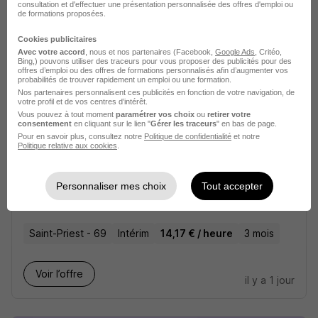
consultation et d'effectuer une présentation personnalisée des offres d'emploi ou
14,80 - 17,80 € / heure
Début le 24 août
+ 1
de formations proposées.
Cookies publicitaires
Voir l’offre
Avec votre accord
, nous et nos partenaires (Facebook,
Google Ads
, Critéo,
il y a 1 jour
Bing,) pouvons utiliser des traceurs pour vous proposer des publicités pour des
offres d’emploi ou des offres de formations personnalisés afin d’augmenter vos
probabilités de trouver rapidement un emploi ou une formation.
Nos partenaires personnalisent ces publicités en fonction de votre navigation, de
votre profil et de vos centres d’intérêt.
Vous pouvez à tout moment
paramétrer vos choix
ou
retirer votre
consentement
en cliquant sur le lien "
Gérer les traceurs
" en bas de page.
Pour en savoir plus, consultez notre
Politique de confidentialité
et notre
Politique relative aux cookies
.
Superviseur - Exploitant Camionage
H/F
Personnaliser mes choix
Tout accepter
PROMAN
Saint-Priest - 69
Intérim
14,17 € / heure
3 mois
Voir l’offre
il y a 1 jour