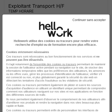
Exploitant Transport H/F
TEMP HORAIRE
Continuer sans accepter
Le Pontet - 84
Intérim
12,31 - 14 € / heure
Début le 1 sept.
+ 2
Hellowork utilise des cookies ou traceurs pour rendre votre
Voir l’offre
recherche d’emploi ou de formation encore plus efficace.
il y a 1 jour
Cookies strictement nécessaires
Ces traceurs sont nécessaires au bon fonctionnement de nos services et
ne
peuvent pas être désactivés
.
Il s'agit notamment
de l'ensemble des cookies ou traceurs
permettant de maintenir
la session de l'utilisateur active pendant sa navigation sur le site, de stocker des
informations temporaires telles que les préférences des utilisateurs, les annonces
ou les offres vues, gérer les processus d'identification de l'utilisateur, vérifier s'il
est connecté ou non, et plus globalement garantir la sécurité du site web en
détectant les tentatives d'accès frauduleux ou les violations de sécurité.
Exploitant Transport à Saint Rambert
Ces cookies ou traceurs permettent également de piloter et suivre les sources
d'acquisition d'audience en utilisant un identifiant unique permettant de comprendre
d'Albon 26140 H/F
comment nos utilisateurs naviguent sur nos sites et nos applications en fonction
des différentes sources de trafic.
Manpower France
Ils nous permettent également d’observer le comportement de nos utilisateurs afin
d'améliorer nos produits et rendre la navigation dans nos sites beaucoup plus
rapide et fluide.
Saint-Rambert-d'Albon - 26
Intérim
Ces cookies ou traceurs permettent enfin de personnaliser les interfaces de