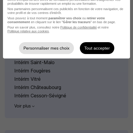
probabilités de trouver rapidement un emploi ou une formation.
Nos partenaires personnalisent ces publicités en fonction de votre navigation, de
votre profil et de vos centres d’intérêt.
Vous pouvez à tout moment
paramétrer vos choix
ou
retirer votre
consentement
en cliquant sur le lien "
Gérer les traceurs
" en bas de page.
Pour en savoir plus, consultez notre
Politique de confidentialité
et notre
Politique relative aux cookies
.
Intérim par ville en Ille-et-Vilaine
Personnaliser mes choix
Tout accepter
Intérim Rennes
Intérim Saint-Malo
Intérim Fougères
Intérim Vitré
Intérim Châteaubourg
Intérim Cesson-Sévigné
Voir plus