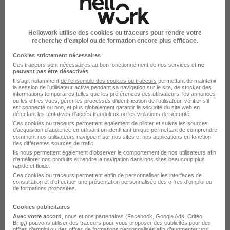
Intérim Montpellier Ingénieur environnement
Intérim Montreuil Ingénieur environnement
Hellowork utilise des cookies ou traceurs pour rendre votre
recherche d’emploi ou de formation encore plus efficace.
Parcourir toutes les missions d'intérim de Ingénieur
environnement
Cookies strictement nécessaires
Ces traceurs sont nécessaires au bon fonctionnement de nos services et
ne
peuvent pas être désactivés
.
Il s'agit notamment
de l'ensemble des cookies ou traceurs
permettant de maintenir
la session de l'utilisateur active pendant sa navigation sur le site, de stocker des
informations temporaires telles que les préférences des utilisateurs, les annonces
ou les offres vues, gérer les processus d'identification de l'utilisateur, vérifier s'il
est connecté ou non, et plus globalement garantir la sécurité du site web en
détectant les tentatives d'accès frauduleux ou les violations de sécurité.
Intérim par métiers similaires
Ces cookies ou traceurs permettent également de piloter et suivre les sources
d'acquisition d'audience en utilisant un identifiant unique permettant de comprendre
comment nos utilisateurs naviguent sur nos sites et nos applications en fonction
des différentes sources de trafic.
Intérim Ingénieur sécurité
Ils nous permettent également d’observer le comportement de nos utilisateurs afin
d'améliorer nos produits et rendre la navigation dans nos sites beaucoup plus
Intérim Superviseur sécurité
rapide et fluide.
Intérim Responsable environnement
Ces cookies ou traceurs permettent enfin de personnaliser les interfaces de
consultation et d'effectuer une présentation personnalisée des offres d'emploi ou
Intérim Ingénieur en sites et sols pollués
de formations proposées.
Intérim Ingénieur en traitement des déchets
Cookies publicitaires
industriels
Avec votre accord
, nous et nos partenaires (Facebook,
Google Ads
, Critéo,
Bing,) pouvons utiliser des traceurs pour vous proposer des publicités pour des
Intérim ingénieur déchets
offres d’emploi ou des offres de formations personnalisés afin d’augmenter vos