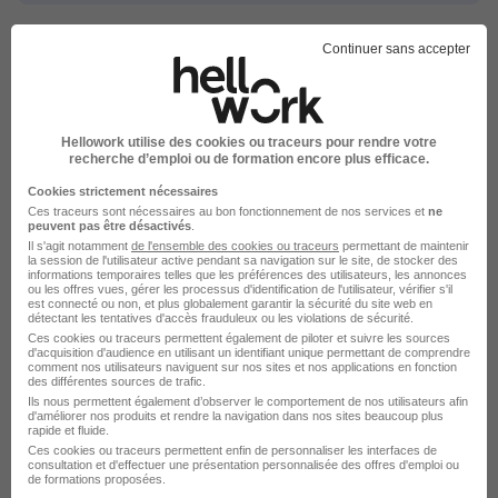
Continuer sans accepter
Intérim par ville pour le métier
Ingénieur de développement
Hellowork utilise des cookies ou traceurs pour rendre votre
recherche d’emploi ou de formation encore plus efficace.
Intérim Chenôve Ingénieur de développement
Cookies strictement nécessaires
Ces traceurs sont nécessaires au bon fonctionnement de nos services et
ne
Intérim La Garde Ingénieur de développement
peuvent pas être désactivés
.
Il s'agit notamment
de l'ensemble des cookies ou traceurs
permettant de maintenir
Intérim Colmar Ingénieur de développement
la session de l'utilisateur active pendant sa navigation sur le site, de stocker des
informations temporaires telles que les préférences des utilisateurs, les annonces
Intérim Toulouse Ingénieur de développement
ou les offres vues, gérer les processus d'identification de l'utilisateur, vérifier s'il
est connecté ou non, et plus globalement garantir la sécurité du site web en
détectant les tentatives d'accès frauduleux ou les violations de sécurité.
Parcourir toutes les missions d'intérim de Ingénieur
Ces cookies ou traceurs permettent également de piloter et suivre les sources
de développement
d'acquisition d'audience en utilisant un identifiant unique permettant de comprendre
comment nos utilisateurs naviguent sur nos sites et nos applications en fonction
des différentes sources de trafic.
Ils nous permettent également d’observer le comportement de nos utilisateurs afin
d'améliorer nos produits et rendre la navigation dans nos sites beaucoup plus
rapide et fluide.
Ces cookies ou traceurs permettent enfin de personnaliser les interfaces de
consultation et d'effectuer une présentation personnalisée des offres d'emploi ou
de formations proposées.
Intérim par métiers similaires