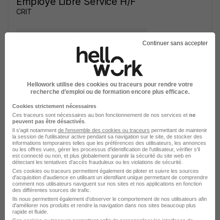
Employe Libre Service H/F
CRIT
Louvroil - 59
Intérim
Temps partiel
Continuer sans accepter
Cette offre n’est plus disponible depuis le 29/04/26
Hellowork utilise des cookies ou traceurs pour rendre votre
recherche d’emploi ou de formation encore plus efficace.
Cookies strictement nécessaires
Ces traceurs sont nécessaires au bon fonctionnement de nos services et
ne
peuvent pas être désactivés
.
Employe Libre Service H/F
Il s'agit notamment
de l'ensemble des cookies ou traceurs
permettant de maintenir
la session de l'utilisateur active pendant sa navigation sur le site, de stocker des
Crit
informations temporaires telles que les préférences des utilisateurs, les annonces
ou les offres vues, gérer les processus d'identification de l'utilisateur, vérifier s'il
est connecté ou non, et plus globalement garantir la sécurité du site web en
détectant les tentatives d'accès frauduleux ou les violations de sécurité.
Louvroil - 59
Intérim
Temps partiel
Ces cookies ou traceurs permettent également de piloter et suivre les sources
d'acquisition d'audience en utilisant un identifiant unique permettant de comprendre
Cette offre n’est plus disponible depuis le 13/05/26
comment nos utilisateurs naviguent sur nos sites et nos applications en fonction
des différentes sources de trafic.
Ils nous permettent également d’observer le comportement de nos utilisateurs afin
d'améliorer nos produits et rendre la navigation dans nos sites beaucoup plus
rapide et fluide.