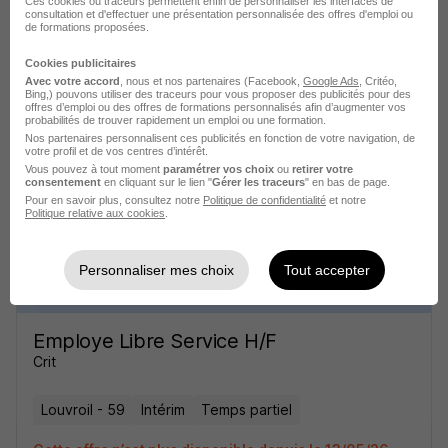
Ces cookies ou traceurs permettent enfin de personnaliser les interfaces de
consultation et d'effectuer une présentation personnalisée des offres d'emploi ou
de formations proposées.
Cookies publicitaires
Employe Libre Service H/F
Avec votre accord
, nous et nos partenaires (Facebook,
Google Ads
, Critéo,
Bing,) pouvons utiliser des traceurs pour vous proposer des publicités pour des
Crit
offres d’emploi ou des offres de formations personnalisés afin d’augmenter vos
probabilités de trouver rapidement un emploi ou une formation.
Nos partenaires personnalisent ces publicités en fonction de votre navigation, de
Louvroil - 59
Intérim
Temps partiel
votre profil et de vos centres d’intérêt.
Vous pouvez à tout moment
paramétrer vos choix
ou
retirer votre
consentement
en cliquant sur le lien "
Gérer les traceurs
" en bas de page.
Cette offre n’est plus disponible depuis le 13/05/26
Pour en savoir plus, consultez notre
Politique de confidentialité
et notre
Politique relative aux cookies
.
Personnaliser mes choix
Tout accepter
Employe Libre Service H/F
Crit
Louvroil - 59
Intérim
Temps partiel