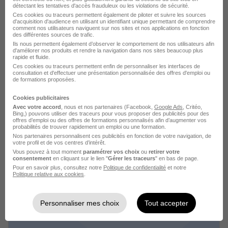
détectant les tentatives d'accès frauduleux ou les violations de sécurité.
Travail de jour
+ 1
Ces cookies ou traceurs permettent également de piloter et suivre les sources
d'acquisition d'audience en utilisant un identifiant unique permettant de comprendre
comment nos utilisateurs naviguent sur nos sites et nos applications en fonction
des différentes sources de trafic.
Voir l’offre
Ils nous permettent également d’observer le comportement de nos utilisateurs afin
il y a 9 jours
d'améliorer nos produits et rendre la navigation dans nos sites beaucoup plus
rapide et fluide.
Ces cookies ou traceurs permettent enfin de personnaliser les interfaces de
consultation et d'effectuer une présentation personnalisée des offres d'emploi ou
de formations proposées.
Cookies publicitaires
Avec votre accord
, nous et nos partenaires (Facebook,
Google Ads
, Critéo,
Bing,) pouvons utiliser des traceurs pour vous proposer des publicités pour des
offres d’emploi ou des offres de formations personnalisés afin d’augmenter vos
Coordinateur d'Équipe de Nuit H/F
probabilités de trouver rapidement un emploi ou une formation.
Artus Interim
Nos partenaires personnalisent ces publicités en fonction de votre navigation, de
votre profil et de vos centres d’intérêt.
Vous pouvez à tout moment
paramétrer vos choix
ou
retirer votre
Flers - 61
Intérim
2 500 - 3 300 € / mois
18 mois
consentement
en cliquant sur le lien "
Gérer les traceurs
" en bas de page.
Pour en savoir plus, consultez notre
Politique de confidentialité
et notre
Politique relative aux cookies
.
Voir l’offre
il y a 10 jours
Personnaliser mes choix
Tout accepter