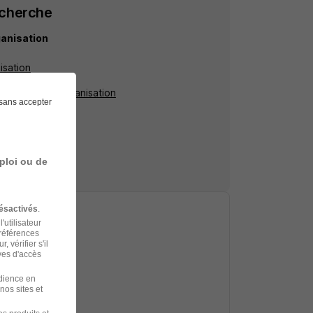
echerche
ganisation
isation
Conseiller en organisation
sans accepter
ploi ou de
ésactivés
.
'utilisateur
préférences
 vérifier s'il
ves d'accès
udience en
nos sites et