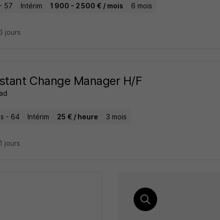
- 57
Intérim
1 900 - 2 500 € / mois
6 mois
16 jours
istant Change Manager H/F
ad
s - 64
Intérim
25 € / heure
3 mois
21 jours