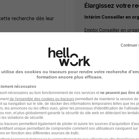
Élargissez votre r
Intérim Conseiller en or
cette recherche dès leur
Emploi Conseiller en organ
Mission d'intérim Gestion
Entreprises qui recrutent 
e
Continuer 
ceptez les
CGU
et déclarez
rotection des données du
 utilise des cookies ou traceurs pour rendre votre recherche d’em
formation encore plus efficace.
ictement nécessaires
 sont nécessaires au bon fonctionnement de nos services et
ne peuvent pas être d
ert Conduite du Changement H/F
amment
de l'ensemble des cookies ou traceurs
permettant de maintenir la session de l
t sa navigation sur le site, de stocker des informations temporaires telles que les 
o
rs, les annonces ou les offres vues, gérer les processus d'identification de l'utilisateur,
ou non, et plus globalement garantir la sécurité du site web en détectant les tentati
les violations de sécurité.
s - 44
Intérim
Temps partiel
u traceurs permettent également de piloter et suivre les sources d'acquisition d'a
identifiant unique permettant de comprendre comment nos utilisateurs naviguent sur 
ffre n’est plus disponible depuis le 17/05/26
ns en fonction des différentes sources de trafic.