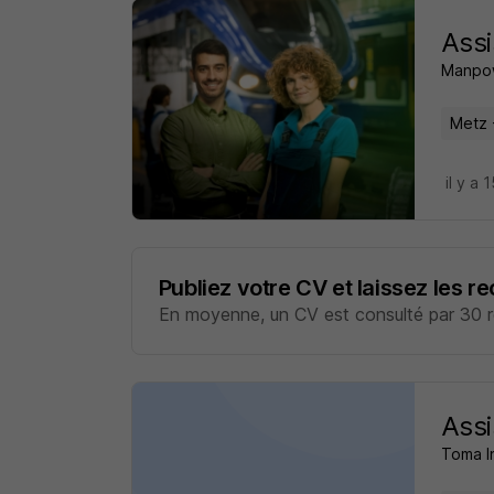
Assi
Manpo
Metz 
il y a 
Publiez votre CV et laissez les r
En moyenne, un CV est consulté par 30 re
Assi
Toma I