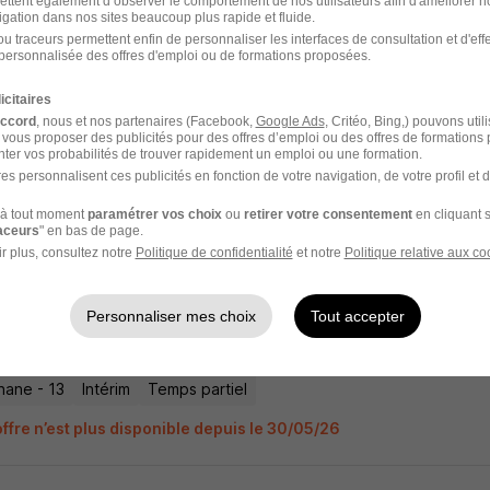
ettent également d’observer le comportement de nos utilisateurs afin d'améliorer no
igation dans nos sites beaucoup plus rapide et fluide.
u traceurs permettent enfin de personnaliser les interfaces de consultation et d'eff
personnalisée des offres d'emploi ou de formations proposées.
. Projets - Support Technique - Change 
icitaires
ad professional
accord
, nous et nos partenaires (Facebook,
Google Ads
, Critéo, Bing,) pouvons util
 vous proposer des publicités pour des offres d’emploi ou des offres de formations
ter vos probabilités de trouver rapidement un emploi ou une formation.
nane - 13
Intérim
Temps partiel
es personnalisent ces publicités en fonction de votre navigation, de votre profil et 
offre n’est plus disponible depuis le 30/05/26
à tout moment
paramétrer vos choix
ou
retirer votre consentement
en cliquant s
raceurs
" en bas de page.
r plus, consultez notre
Politique de confidentialité
et notre
Politique relative aux co
. Projets - Support Technique - Change 
Personnaliser mes choix
Tout accepter
ad professional
nane - 13
Intérim
Temps partiel
offre n’est plus disponible depuis le 30/05/26