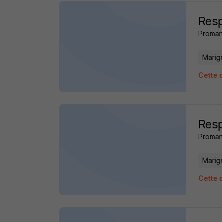
Res
Proman
Marig
Cette 
Res
Proman
Marig
Cette 