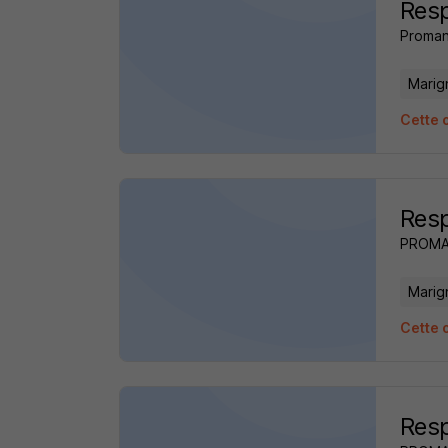
Res
Proman
Marig
Cette 
Res
PROM
Marig
Cette 
Res