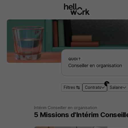
Aller au contenu principal
Effectuer une recherche d'emploi par localité
QUOI ?
1
Filtres
Contrats
Salaire
Intérim Conseiller en organisation
5
Missions d'Intérim
Conseill