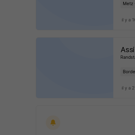
Metz 
il y a 
Ass
Randst
Borde
il y a 