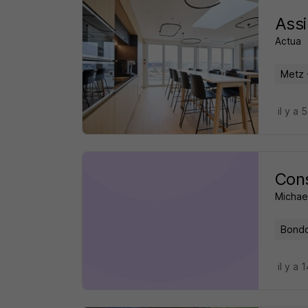
Assi
Actua
Metz 
il y a 
Cons
Michae
Bondo
il y a 