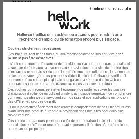
humaines
Continuer sans accepter
Hellowork utilise des cookies ou traceurs pour rendre votre
Emplois & formations
recherche d’emploi ou de formation encore plus efficace.
Cookies strictement nécessaires
Ces traceurs sont nécessaires au bon fonctionnement de nos services et
Alternance Conseiller en ressources humaines
ne
peuvent pas être désactivés
.
Emploi Conseiller en ressources humaines
Il s'agit notamment
de l'ensemble des cookies ou traceurs
permettant de maintenir
la session de l'utilisateur active pendant sa navigation sur le site, de stocker des
Entreprises Conseiller en ressources humaines
informations temporaires telles que les préférences des utilisateurs, les annonces
ou les offres vues, gérer les processus d'identification de l'utilisateur, vérifier s'il
est connecté ou non, et plus globalement garantir la sécurité du site web en
détectant les tentatives d'accès frauduleux ou les violations de sécurité.
Ces cookies ou traceurs permettent également de piloter et suivre les sources
d'acquisition d'audience en utilisant un identifiant unique permettant de comprendre
comment nos utilisateurs naviguent sur nos sites et nos applications en fonction
des différentes sources de trafic.
Ils nous permettent également d’observer le comportement de nos utilisateurs afin
d'améliorer nos produits et rendre la navigation dans nos sites beaucoup plus
Intérim par métiers similaires
rapide et fluide.
Ces cookies ou traceurs permettent enfin de personnaliser les interfaces de
consultation et d'effectuer une présentation personnalisée des offres d'emploi ou
Intérim Chargé de développement RH
de formations proposées.
Intérim Chargé d'études RH