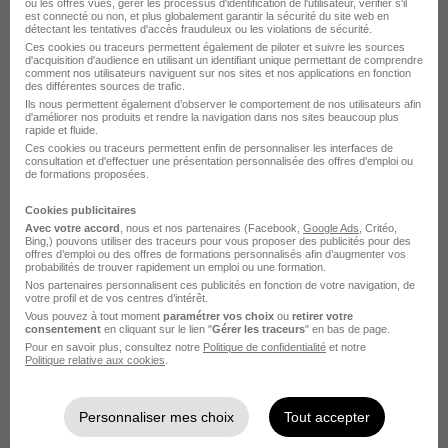
ou les offres vues, gérer les processus d'identification de l'utilisateur, vérifier s'il
est connecté ou non, et plus globalement garantir la sécurité du site web en
détectant les tentatives d'accès frauduleux ou les violations de sécurité.
Ces cookies ou traceurs permettent également de piloter et suivre les sources
d'acquisition d'audience en utilisant un identifiant unique permettant de comprendre
comment nos utilisateurs naviguent sur nos sites et nos applications en fonction
Chauffeur de Bovins H/F
des différentes sources de trafic.
Temporis Interim
Ils nous permettent également d’observer le comportement de nos utilisateurs afin
d'améliorer nos produits et rendre la navigation dans nos sites beaucoup plus
rapide et fluide.
Ces cookies ou traceurs permettent enfin de personnaliser les interfaces de
Falaise - 14
Intérim
Temps partiel
consultation et d'effectuer une présentation personnalisée des offres d'emploi ou
de formations proposées.
Cette offre n’est plus disponible depuis le 02/08/26
Cookies publicitaires
Avec votre accord
, nous et nos partenaires (Facebook,
Google Ads
, Critéo,
Bing,) pouvons utiliser des traceurs pour vous proposer des publicités pour des
offres d’emploi ou des offres de formations personnalisés afin d’augmenter vos
probabilités de trouver rapidement un emploi ou une formation.
Nos partenaires personnalisent ces publicités en fonction de votre navigation, de
votre profil et de vos centres d’intérêt.
Vous pouvez à tout moment
paramétrer vos choix
ou
retirer votre
consentement
en cliquant sur le lien "
Gérer les traceurs
" en bas de page.
Chauffeur PL H/F
Pour en savoir plus, consultez notre
Politique de confidentialité
et notre
Politique relative aux cookies
.
Temporis Interim
Falaise - 14
Intérim
Temps partiel
Personnaliser mes choix
Tout accepter