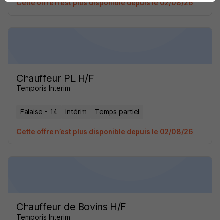
Cette offre n’est plus disponible depuis le 02/08/26
Chauffeur PL H/F
Temporis Interim
Falaise - 14
Intérim
Temps partiel
Cette offre n’est plus disponible depuis le 02/08/26
Chauffeur de Bovins H/F
Temporis Interim