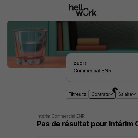
Aller au contenu principal
Effectuer une recherche d'emploi par localité
QUOI ?
1
Filtres
Contrats
Salaire
Intérim Commercial ENR
Pas de résultat pour Intéri