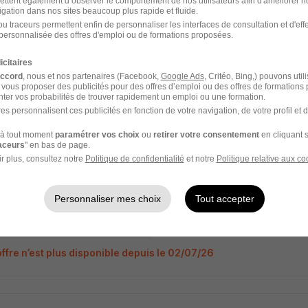
ettent également d’observer le comportement de nos utilisateurs afin d'améliorer no
igation dans nos sites beaucoup plus rapide et fluide.
u traceurs permettent enfin de personnaliser les interfaces de consultation et d'eff
gé d'Affaire Mission Cee H/F
personnalisée des offres d'emploi ou de formations proposées.
AN
icitaires
accord
, nous et nos partenaires (Facebook,
Google Ads
, Critéo, Bing,) pouvons util
6e - 69
Intérim
Temps partiel
 vous proposer des publicités pour des offres d’emploi ou des offres de formations
ter vos probabilités de trouver rapidement un emploi ou une formation.
offre n’est plus disponible depuis le 24/06/26
es personnalisent ces publicités en fonction de votre navigation, de votre profil et 
à tout moment
paramétrer vos choix
ou
retirer votre consentement
en cliquant s
raceurs
" en bas de page.
r plus, consultez notre
Politique de confidentialité
et notre
Politique relative aux co
gé d'Affaire Mission Cee H/F
AN
Personnaliser mes choix
Tout accepter
6e - 69
Intérim
Temps partiel
offre n’est plus disponible depuis le 02/07/26