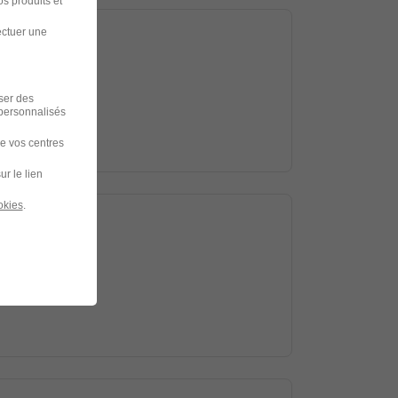
s produits et
ectuer une
iser des
 personnalisés
de vos centres
ur le lien
okies
.