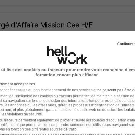
gé d'Affaire Mission Cee H/F
AN
Continuer 
6e - 69
Intérim
Temps partiel
offre n’est plus disponible depuis le 24/06/26
 utilise des cookies ou traceurs pour rendre votre recherche d’em
formation encore plus efficace.
ictement nécessaires
gé d'Affaire Mission Cee H/F
 sont nécessaires au bon fonctionnement de nos services et
ne peuvent pas être d
AN
amment
de l'ensemble des cookies ou traceurs
permettant de maintenir la session de l
t sa navigation sur le site, de stocker des informations temporaires telles que les 
rs, les annonces ou les offres vues, gérer les processus d'identification de l'utilisateur,
6e - 69
Intérim
Temps partiel
ou non, et plus globalement garantir la sécurité du site web en détectant les tentati
les violations de sécurité.
offre n’est plus disponible depuis le 24/06/26
u traceurs permettent également de piloter et suivre les sources d'acquisition d'a
identifiant unique permettant de comprendre comment nos utilisateurs naviguent sur 
ns en fonction des différentes sources de trafic.