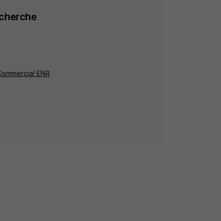
echerche
 Commercial ENR