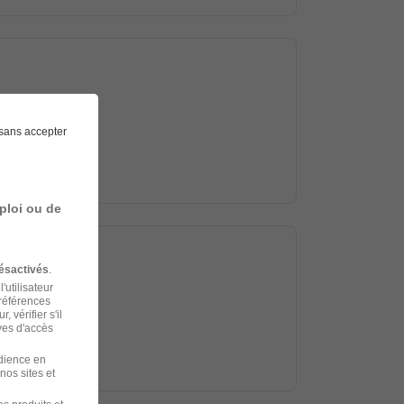
sans accepter
ploi ou de
ésactivés
.
'utilisateur
préférences
 vérifier s'il
ves d'accès
udience en
nos sites et