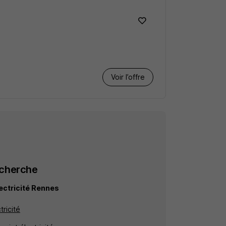
Voir l’offre
echerche
lectricité Rennes
tricité