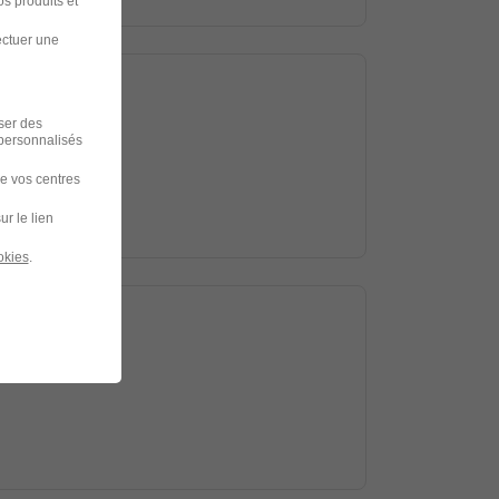
s produits et
ectuer une
iser des
 personnalisés
de vos centres
ur le lien
okies
.