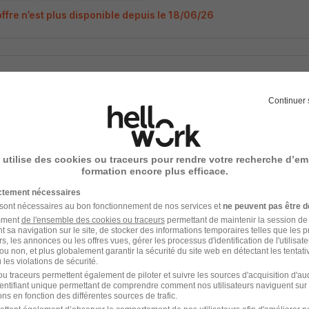
offre n’est plus disponible depuis le 18/06/26
 de Projet Irve H/F
Métiers de la VRD régions, Télécom, Eau & Environnement
Continuer 
s - 35
Intérim
Temps partiel
offre n’est plus disponible depuis le 18/06/26
 utilise des cookies ou traceurs pour rendre votre recherche d’em
formation encore plus efficace.
ictement nécessaires
 sont nécessaires au bon fonctionnement de nos services et
ne peuvent pas être d
amment
de l'ensemble des cookies ou traceurs
permettant de maintenir la session de l
 de Projet Irve H/F
t sa navigation sur le site, de stocker des informations temporaires telles que les 
rs, les annonces ou les offres vues, gérer les processus d'identification de l'utilisateur,
Métiers de la VRD régions, Télécom, Eau & Environnement
ou non, et plus globalement garantir la sécurité du site web en détectant les tentati
les violations de sécurité.
u traceurs permettent également de piloter et suivre les sources d'acquisition d'a
s - 35
Intérim
Temps partiel
identifiant unique permettant de comprendre comment nos utilisateurs naviguent sur 
ns en fonction des différentes sources de trafic.
offre n’est plus disponible depuis le 18/06/26