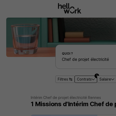
Aller au contenu principal
Effectuer une recherche d'emploi par localité
QUOI ?
1
Filtres
Contrats
Salaire
Intérim Chef de projet électricité Rennes
1
Missions d'Intérim
Chef de 