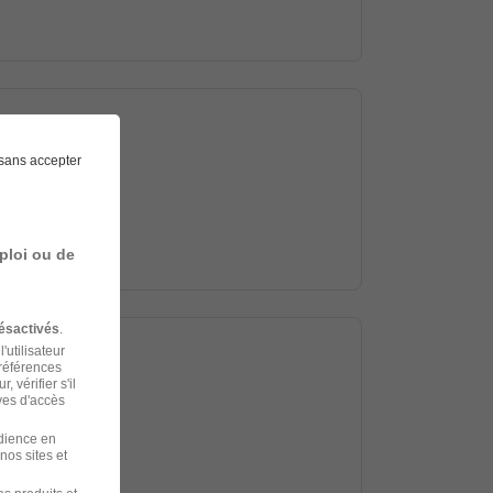
sans accepter
ploi ou de
ésactivés
.
'utilisateur
préférences
 vérifier s'il
ves d'accès
udience en
nos sites et