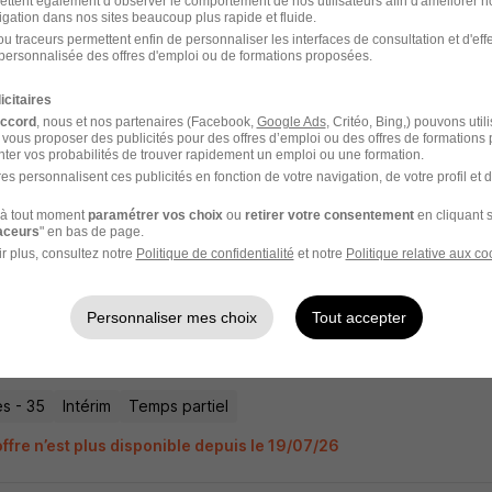
ettent également d’observer le comportement de nos utilisateurs afin d'améliorer no
igation dans nos sites beaucoup plus rapide et fluide.
u traceurs permettent enfin de personnaliser les interfaces de consultation et d'eff
personnalisée des offres d'emploi ou de formations proposées.
 de Projet Irve H/F
icitaires
accord
, nous et nos partenaires (Facebook,
Google Ads
, Critéo, Bing,) pouvons util
Métiers de la VRD régions, Télécom, Eau & Environnement
 vous proposer des publicités pour des offres d’emploi ou des offres de formations
ter vos probabilités de trouver rapidement un emploi ou une formation.
s - 35
Intérim
Temps partiel
es personnalisent ces publicités en fonction de votre navigation, de votre profil et 
à tout moment
paramétrer vos choix
ou
retirer votre consentement
en cliquant s
ffre n’est plus disponible depuis le 19/07/26
raceurs
" en bas de page.
r plus, consultez notre
Politique de confidentialité
et notre
Politique relative aux co
Personnaliser mes choix
Tout accepter
 de Projet Irve H/F
Métiers de la VRD régions, Télécom, Eau & Environnement
s - 35
Intérim
Temps partiel
ffre n’est plus disponible depuis le 19/07/26