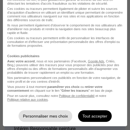
détectant les tentatives d'accès frauduleux ou les violations de sécurité.
Intérim par ville pour le métier
Ces cookies ou traceurs permettent également de piloter et suivre les sources
d'acquisition d'audience en utilisant un identifiant unique permettant de comprendre
Chef d'équipe peinture
comment nos utilisateurs naviguent sur nos sites et nos applications en fonction
des différentes sources de trafic.
Ils nous permettent également d’observer le comportement de nos utilisateurs afin
d'améliorer nos produits et rendre la navigation dans nos sites beaucoup plus
Intérim Mauges-sur-Loire Chef d'équipe peinture
rapide et fluide.
Intérim Cernay Chef d'équipe peinture
Ces cookies ou traceurs permettent enfin de personnaliser les interfaces de
consultation et d'effectuer une présentation personnalisée des offres d'emploi ou
de formations proposées.
Intérim Brives-Charensac Chef d'équipe
peinture
Cookies publicitaires
Intérim Toulouse Chef d'équipe peinture
Avec votre accord
, nous et nos partenaires (Facebook,
Google Ads
, Critéo,
Bing,) pouvons utiliser des traceurs pour vous proposer des publicités pour des
offres d’emploi ou des offres de formations personnalisés afin d’augmenter vos
Parcourir toutes les missions d'intérim de Chef
probabilités de trouver rapidement un emploi ou une formation.
d'équipe peinture
Nos partenaires personnalisent ces publicités en fonction de votre navigation, de
votre profil et de vos centres d’intérêt.
Vous pouvez à tout moment
paramétrer vos choix
ou
retirer votre
consentement
en cliquant sur le lien "
Gérer les traceurs
" en bas de page.
Pour en savoir plus, consultez notre
Politique de confidentialité
et notre
Politique relative aux cookies
.
Intérim par métiers similaires
Personnaliser mes choix
Tout accepter
Intérim Responsable peinture