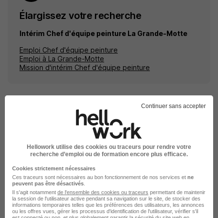
Élargissez votre recherche
Intérim Chef d'équipe peinture La Grande-Motte
Emploi Chef d'équipe peinture
Emploi à La Grande-Motte
Mission d'intérim Chef d'équipe peinture
Continuer sans accepter
Emplois & formations
Hellowork utilise des cookies ou traceurs pour rendre votre
Intérim Chef d'équipe peinture
recherche d’emploi ou de formation encore plus efficace.
Intérim BTP
Cookies strictement nécessaires
Ces traceurs sont nécessaires au bon fonctionnement de nos services et
ne
peuvent pas être désactivés
.
Il s'agit notamment
de l'ensemble des cookies ou traceurs
permettant de maintenir
la session de l'utilisateur active pendant sa navigation sur le site, de stocker des
informations temporaires telles que les préférences des utilisateurs, les annonces
ou les offres vues, gérer les processus d'identification de l'utilisateur, vérifier s'il
est connecté ou non, et plus globalement garantir la sécurité du site web en