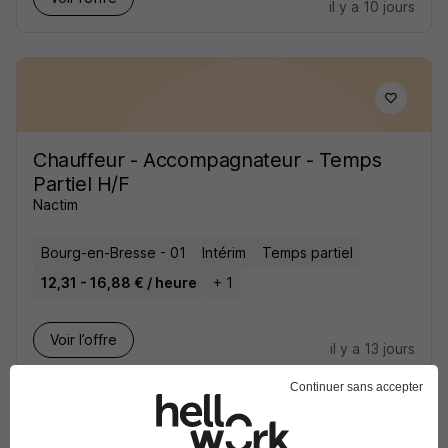
il y a 10 jours
Chauffeur - Accompagnateur - Temps
Partiel H/F
Nactim
Bourg-en-Bresse - 01
Intérim
Temps partiel
12,31 - 16,88 € / heure
+ 1
Voir l’offre
il y a 13 jours
Continuer sans accepter