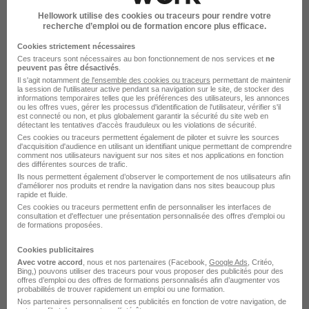
Hellowork utilise des cookies ou traceurs pour rendre votre
recherche d’emploi ou de formation encore plus efficace.
Conducteur Accompagnateur H/F
Cookies strictement nécessaires
ELITERIM
Super recruteur
Ces traceurs sont nécessaires au bon fonctionnement de nos services et
ne
peuvent pas être désactivés
.
Il s'agit notamment
de l'ensemble des cookies ou traceurs
permettant de maintenir
Aix-en-Provence - 13
Intérim
Temps partiel
la session de l'utilisateur active pendant sa navigation sur le site, de stocker des
informations temporaires telles que les préférences des utilisateurs, les annonces
12,31 € / heure
+ 1
ou les offres vues, gérer les processus d'identification de l'utilisateur, vérifier s'il
est connecté ou non, et plus globalement garantir la sécurité du site web en
détectant les tentatives d'accès frauduleux ou les violations de sécurité.
Ces cookies ou traceurs permettent également de piloter et suivre les sources
Voir l’offre
d'acquisition d'audience en utilisant un identifiant unique permettant de comprendre
il y a 18 jours
comment nos utilisateurs naviguent sur nos sites et nos applications en fonction
des différentes sources de trafic.
Ils nous permettent également d’observer le comportement de nos utilisateurs afin
d'améliorer nos produits et rendre la navigation dans nos sites beaucoup plus
rapide et fluide.
Ces cookies ou traceurs permettent enfin de personnaliser les interfaces de
consultation et d'effectuer une présentation personnalisée des offres d'emploi ou
de formations proposées.
Cookies publicitaires
Chauffeur Accompagnateur H/F
Avec votre accord
, nous et nos partenaires (Facebook,
Google Ads
, Critéo,
Abalone
Bing,) pouvons utiliser des traceurs pour vous proposer des publicités pour des
offres d’emploi ou des offres de formations personnalisés afin d’augmenter vos
probabilités de trouver rapidement un emploi ou une formation.
Nos partenaires personnalisent ces publicités en fonction de votre navigation, de
Chambéry - 73
Intérim
6 mois