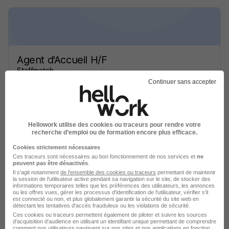
Agent d'Accueil H/F
Staffmatch
Continuer sans accepter
Bordeaux - 33
Intérim
Temps partiel
Cette offre n’est plus disponible depuis le 16/06/26
Hellowork utilise des cookies ou traceurs pour rendre votre
recherche d’emploi ou de formation encore plus efficace.
Cookies strictement nécessaires
Ces traceurs sont nécessaires au bon fonctionnement de nos services et
ne
peuvent pas être désactivés
.
Il s'agit notamment
de l'ensemble des cookies ou traceurs
permettant de maintenir
la session de l'utilisateur active pendant sa navigation sur le site, de stocker des
informations temporaires telles que les préférences des utilisateurs, les annonces
Agent d'Accueil H/F
ou les offres vues, gérer les processus d'identification de l'utilisateur, vérifier s'il
est connecté ou non, et plus globalement garantir la sécurité du site web en
Staffmatch
détectant les tentatives d'accès frauduleux ou les violations de sécurité.
Ces cookies ou traceurs permettent également de piloter et suivre les sources
d'acquisition d'audience en utilisant un identifiant unique permettant de comprendre
Bordeaux - 33
Intérim
Temps partiel
comment nos utilisateurs naviguent sur nos sites et nos applications en fonction