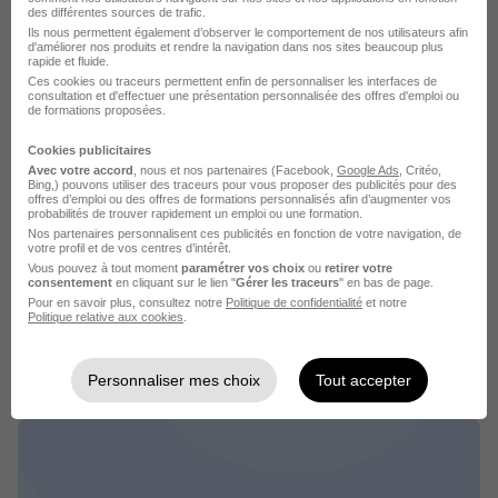
des différentes sources de trafic.
Ils nous permettent également d’observer le comportement de nos utilisateurs afin
Cette offre n’est plus disponible depuis le 16/06/26
d'améliorer nos produits et rendre la navigation dans nos sites beaucoup plus
rapide et fluide.
Ces cookies ou traceurs permettent enfin de personnaliser les interfaces de
consultation et d'effectuer une présentation personnalisée des offres d'emploi ou
de formations proposées.
Cookies publicitaires
Avec votre accord
, nous et nos partenaires (Facebook,
Google Ads
, Critéo,
Bing,) pouvons utiliser des traceurs pour vous proposer des publicités pour des
offres d’emploi ou des offres de formations personnalisés afin d’augmenter vos
Chargé d'Accueil sur la Cub - Mobilité
probabilités de trouver rapidement un emploi ou une formation.
Nos partenaires personnalisent ces publicités en fonction de votre navigation, de
Exigé H/F
votre profil et de vos centres d’intérêt.
Manpower
Vous pouvez à tout moment
paramétrer vos choix
ou
retirer votre
consentement
en cliquant sur le lien "
Gérer les traceurs
" en bas de page.
Pour en savoir plus, consultez notre
Politique de confidentialité
et notre
Bordeaux - 33
Intérim
Temps partiel
Politique relative aux cookies
.
Cette offre n’est plus disponible depuis le 26/06/26
Personnaliser mes choix
Tout accepter