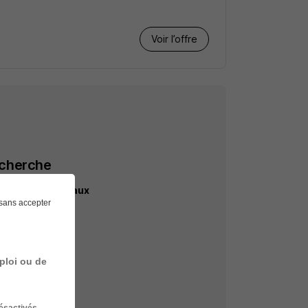
Voir l’offre
echerche
l banque Bordeaux
sans accepter
banque
d'accueil banque
ploi ou de