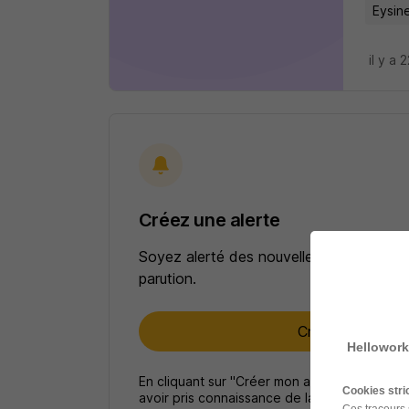
Eysine
il y a 
Créez une alerte
Soyez alerté des nouvelles offres pour 
parution.
Créer mon alert
Hellowork
En cliquant sur "Créer mon alerte", vous ac
Cookies str
avoir pris connaissance de la
politique de p