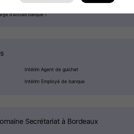
Chargé d'accueil banque
es
Intérim Agent de guichet
Intérim Employé de banque
domaine Secrétariat à Bordeaux