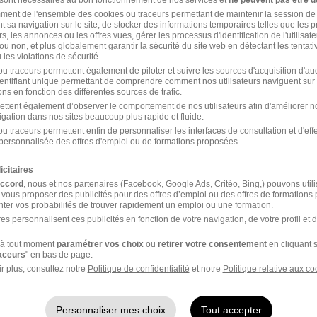
 sont nécessaires au bon fonctionnement de nos services et
ne peuvent pas être d
amment
de l'ensemble des cookies ou traceurs
permettant de maintenir la session de l
t sa navigation sur le site, de stocker des informations temporaires telles que les 
rs, les annonces ou les offres vues, gérer les processus d'identification de l'utilisateur,
ou non, et plus globalement garantir la sécurité du site web en détectant les tentati
les violations de sécurité.
u traceurs permettent également de piloter et suivre les sources d'acquisition d'a
identifiant unique permettant de comprendre comment nos utilisateurs naviguent sur 
ns en fonction des différentes sources de trafic.
ettent également d’observer le comportement de nos utilisateurs afin d'améliorer no
igation dans nos sites beaucoup plus rapide et fluide.
u traceurs permettent enfin de personnaliser les interfaces de consultation et d'eff
Intérim Secrétariat
personnalisée des offres d'emploi ou de formations proposées.
icitaires
accord
, nous et nos partenaires (Facebook,
Google Ads
, Critéo, Bing,) pouvons util
 vous proposer des publicités pour des offres d’emploi ou des offres de formations
ter vos probabilités de trouver rapidement un emploi ou une formation.
es personnalisent ces publicités en fonction de votre navigation, de votre profil et 
tier Chargé d'accueil banque
à tout moment
paramétrer vos choix
ou
retirer votre consentement
en cliquant s
raceurs
" en bas de page.
Intérim Marseille Chargé d'accueil
r plus, consultez notre
Politique de confidentialité
et notre
Politique relative aux co
banque
Personnaliser mes choix
Tout accepter