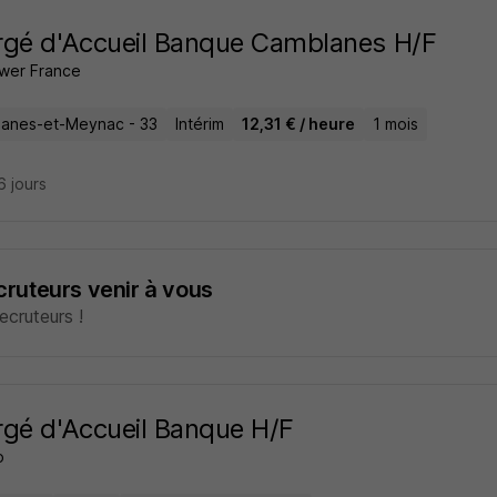
gé d'Accueil Banque Camblanes H/F
wer France
anes-et-Meynac - 33
Intérim
12,31 € / heure
1 mois
16 jours
ecruteurs venir à vous
cruteurs !
gé d'Accueil Banque H/F
o