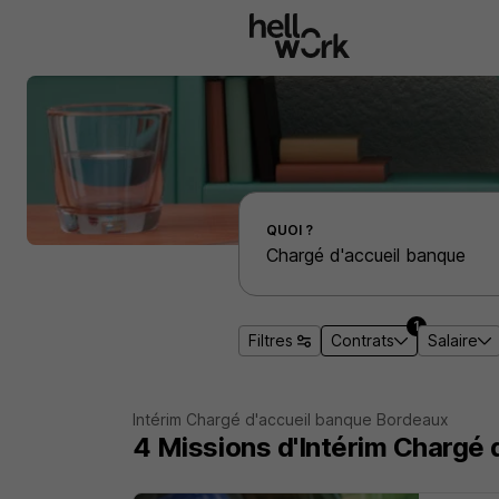
Aller au contenu principal
Effectuer une recherche d'emploi par localité
QUOI ?
1
Filtres
Contrats
Salaire
Intérim Chargé d'accueil banque Bordeaux
4
Missions d'Intérim
Chargé 