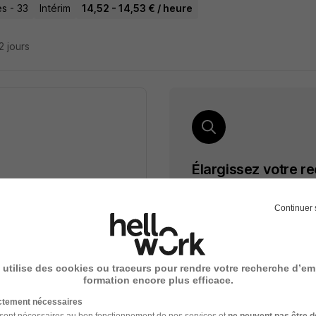
s - 33
Intérim
14,52 - 14,53 € / heure
22 jours
Élargissez votre r
Intérim Chargé d'accuei
cette recherche dès leur
Continuer 
Emploi Chargé d'accueil 
Emploi à Bordeaux
Mission d'intérim Chargé 
e
 utilise des cookies ou traceurs pour rendre votre recherche d’em
formation encore plus efficace.
ceptez les
CGU
et déclarez
ictement nécessaires
rotection des données du