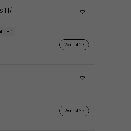
s H/F
ût
+ 1
Voir l’offre
Voir l’offre