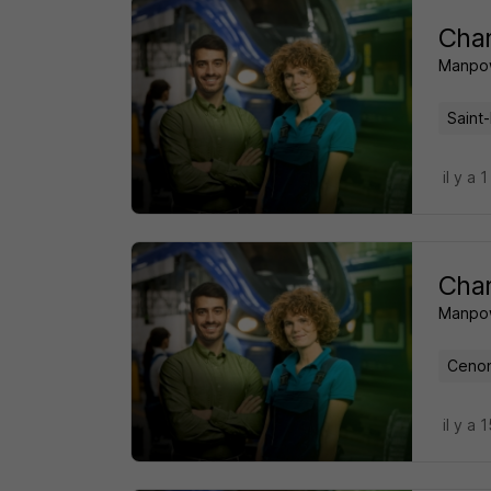
Char
Manpo
Saint
il y a 1
Char
Manpo
Cenon
il y a 