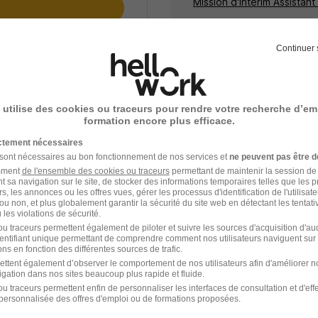
Mission d'intérim Assistant
e
ceptez les
CGU
et déclarez
Continuer 
rotection des données du
 utilise des cookies ou traceurs pour rendre votre recherche d’em
formation encore plus efficace.
ictement nécessaires
 sont nécessaires au bon fonctionnement de nos services et
ne peuvent pas être d
amment
de l'ensemble des cookies ou traceurs
permettant de maintenir la session de l
t sa navigation sur le site, de stocker des informations temporaires telles que les 
rs, les annonces ou les offres vues, gérer les processus d'identification de l'utilisateur,
Intérim Hotellerie
ou non, et plus globalement garantir la sécurité du site web en détectant les tentati
les violations de sécurité.
u traceurs permettent également de piloter et suivre les sources d'acquisition d'a
identifiant unique permettant de comprendre comment nos utilisateurs naviguent sur 
ns en fonction des différentes sources de trafic.
ettent également d’observer le comportement de nos utilisateurs afin d'améliorer no
igation dans nos sites beaucoup plus rapide et fluide.
u traceurs permettent enfin de personnaliser les interfaces de consultation et d'eff
es
personnalisée des offres d'emploi ou de formations proposées.