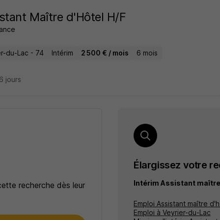
stant Maître d'Hôtel H/F
rance
er-du-Lac - 74
Intérim
2 500 € / mois
6 mois
26 jours
Élargissez votre r
Intérim Assistant maître
cette recherche dès leur
Emploi Assistant maître d'h
Emploi à Veyrier-du-Lac