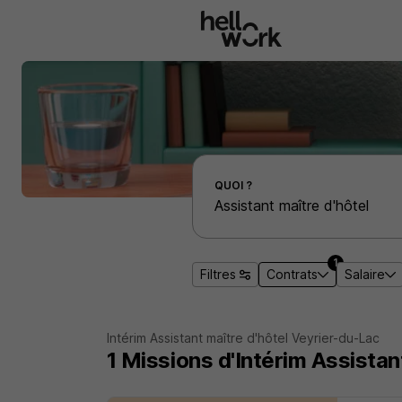
Aller au contenu principal
Effectuer une recherche d'emploi par localité
QUOI ?
1
Filtres
Contrats
Salaire
Intérim Assistant maître d'hôtel Veyrier-du-Lac
1
Missions d'Intérim
Assistan