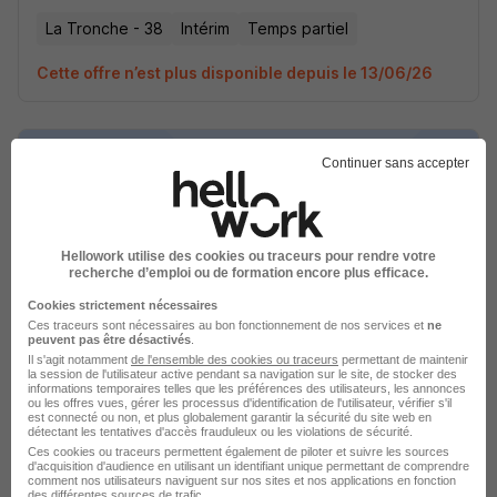
La Tronche - 38
Intérim
Temps partiel
Cette offre n’est plus disponible depuis le 13/06/26
Continuer sans accepter
Porteur H/F
Hellowork utilise des cookies ou traceurs pour rendre votre
Randstad
recherche d’emploi ou de formation encore plus efficace.
Cookies strictement nécessaires
La Tronche - 38
Intérim
Temps partiel
Ces traceurs sont nécessaires au bon fonctionnement de nos services et
ne
peuvent pas être désactivés
.
Il s'agit notamment
de l'ensemble des cookies ou traceurs
permettant de maintenir
Cette offre n’est plus disponible depuis le 13/06/26
la session de l'utilisateur active pendant sa navigation sur le site, de stocker des
informations temporaires telles que les préférences des utilisateurs, les annonces
ou les offres vues, gérer les processus d'identification de l'utilisateur, vérifier s'il
est connecté ou non, et plus globalement garantir la sécurité du site web en
détectant les tentatives d'accès frauduleux ou les violations de sécurité.
Ces cookies ou traceurs permettent également de piloter et suivre les sources
d'acquisition d'audience en utilisant un identifiant unique permettant de comprendre
comment nos utilisateurs naviguent sur nos sites et nos applications en fonction
des différentes sources de trafic.