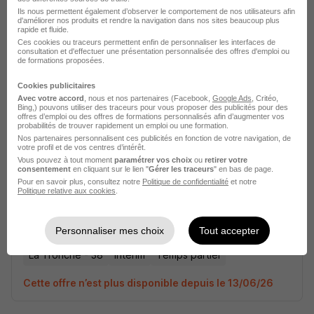
Ils nous permettent également d’observer le comportement de nos utilisateurs afin
Porteur H/F
d'améliorer nos produits et rendre la navigation dans nos sites beaucoup plus
rapide et fluide.
Randstad
Ces cookies ou traceurs permettent enfin de personnaliser les interfaces de
consultation et d'effectuer une présentation personnalisée des offres d'emploi ou
de formations proposées.
La Tronche - 38
Intérim
Temps partiel
Cookies publicitaires
Cette offre n’est plus disponible depuis le 13/06/26
Avec votre accord
, nous et nos partenaires (Facebook,
Google Ads
, Critéo,
Bing,) pouvons utiliser des traceurs pour vous proposer des publicités pour des
offres d’emploi ou des offres de formations personnalisés afin d’augmenter vos
probabilités de trouver rapidement un emploi ou une formation.
Nos partenaires personnalisent ces publicités en fonction de votre navigation, de
votre profil et de vos centres d’intérêt.
Vous pouvez à tout moment
paramétrer vos choix
ou
retirer votre
consentement
en cliquant sur le lien "
Gérer les traceurs
" en bas de page.
Pour en savoir plus, consultez notre
Politique de confidentialité
et notre
Politique relative aux cookies
.
Porteur H/F
Randstad
Personnaliser mes choix
Tout accepter
La Tronche - 38
Intérim
Temps partiel
Cette offre n’est plus disponible depuis le 13/06/26