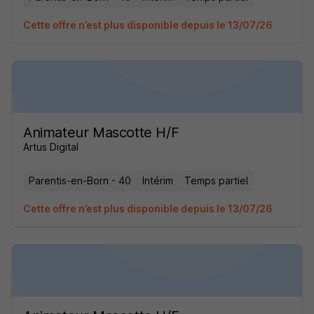
Cette offre n’est plus disponible depuis le 13/07/26
Animateur Mascotte H/F
Artus Digital
Parentis-en-Born - 40
Intérim
Temps partiel
Cette offre n’est plus disponible depuis le 13/07/26