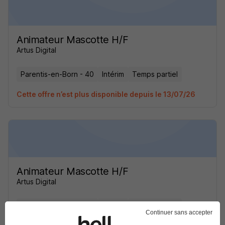
Animateur Mascotte H/F
Artus Digital
Parentis-en-Born - 40
Intérim
Temps partiel
Cette offre n’est plus disponible depuis le 13/07/26
Animateur Mascotte H/F
Artus Digital
Parentis-en-Born - 40
Intérim
Temps partiel
Continuer sans accepter