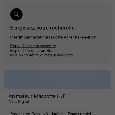
Élargissez votre recherche
Intérim Animateur mascotte Parentis-en-Born
Emploi Animateur mascotte
Emploi à Parentis-en-Born
Mission d'intérim Animateur mascotte
Animateur Mascotte H/F
Artus Digital
Parentis-en-Born - 40
Intérim
Temps partiel