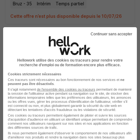
Bruz - 35
Intérim
Temps partiel
Cette offre n’est plus disponible depuis le 10/07/26
Continuer sans accepter
Emplois & formations
Hellowork utilise des cookies ou traceurs pour rendre votre
recherche d’emploi ou de formation encore plus efficace.
Intérim Animateur commercial
Cookies strictement nécessaires
Ces traceurs sont nécessaires au bon fonctionnement de nos services et
ne
Intérim Commerce
peuvent pas être désactivés
.
Il s'agit notamment
de l'ensemble des cookies ou traceurs
permettant de maintenir
la session de l'utilisateur active pendant sa navigation sur le site, de stocker des
informations temporaires telles que les préférences des utilisateurs, les annonces
ou les offres vues, gérer les processus d'identification de l'utilisateur, vérifier s'il
est connecté ou non, et plus globalement garantir la sécurité du site web en
détectant les tentatives d'accès frauduleux ou les violations de sécurité.
Ces cookies ou traceurs permettent également de piloter et suivre les sources
d'acquisition d'audience en utilisant un identifiant unique permettant de comprendre
Intérim par ville pour le métier
comment nos utilisateurs naviguent sur nos sites et nos applications en fonction
des différentes sources de trafic.
Animateur commercial
Ils nous permettent également d’observer le comportement de nos utilisateurs afin
d'améliorer nos produits et rendre la navigation dans nos sites beaucoup plus