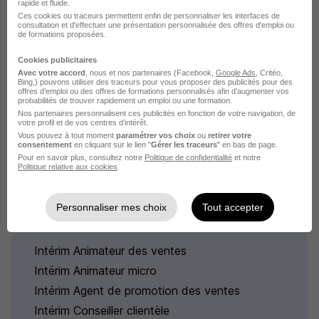
rapide et fluide.
Ces cookies ou traceurs permettent enfin de personnaliser les interfaces de
Intérim Porto-Vecchio Animateur commercial
consultation et d'effectuer une présentation personnalisée des offres d'emploi ou
de formations proposées.
Intérim Ajaccio Animateur commercial
Cookies publicitaires
Intérim Brive-la-Gaillarde Animateur commercial
Avec votre accord
, nous et nos partenaires (Facebook,
Google Ads
, Critéo,
Bing,) pouvons utiliser des traceurs pour vous proposer des publicités pour des
Intérim Lyon Animateur commercial
offres d’emploi ou des offres de formations personnalisés afin d’augmenter vos
probabilités de trouver rapidement un emploi ou une formation.
Parcourir toutes les missions d'intérim de Animateur
Nos partenaires personnalisent ces publicités en fonction de votre navigation, de
commercial
votre profil et de vos centres d’intérêt.
Vous pouvez à tout moment
paramétrer vos choix
ou
retirer votre
consentement
en cliquant sur le lien "
Gérer les traceurs
" en bas de page.
Pour en savoir plus, consultez notre
Politique de confidentialité
et notre
Politique relative aux cookies
.
Personnaliser mes choix
Tout accepter
Intérim par métiers similaires
Intérim Animateur des ventes
Intérim Animateur micro
Intérim Agent de promotion des ventes
Intérim Conseiller clientèle