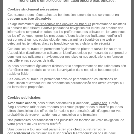
Contrôleur de Marchandises H/F
recherche d’emploi ou de formation encore plus efficace.
Job Link
Cookies strictement nécessaires
Ces traceurs sont nécessaires au bon fonctionnement de nos services et
ne
peuvent pas être désactivés
.
Châtres - 77
Intérim
Temps partiel
Il s'agit notamment
de l'ensemble des cookies ou traceurs
permettant de maintenir
la session de l'utilisateur active pendant sa navigation sur le site, de stocker des
informations temporaires telles que les préférences des utilisateurs, les annonces
Cette offre n’est plus disponible depuis le 27/06/26
ou les offres vues, gérer les processus d'identification de l'utilisateur, vérifier s'il
est connecté ou non, et plus globalement garantir la sécurité du site web en
détectant les tentatives d'accès frauduleux ou les violations de sécurité.
Ces cookies ou traceurs permettent également de piloter et suivre les sources
d'acquisition d'audience en utilisant un identifiant unique permettant de comprendre
comment nos utilisateurs naviguent sur nos sites et nos applications en fonction
des différentes sources de trafic.
Ils nous permettent également d’observer le comportement de nos utilisateurs afin
d'améliorer nos produits et rendre la navigation dans nos sites beaucoup plus
rapide et fluide.
Employe de Transport H/F
Ces cookies ou traceurs permettent enfin de personnaliser les interfaces de
consultation et d'effectuer une présentation personnalisée des offres d'emploi ou
PROMAN
de formations proposées.
Cookies publicitaires
La Rochelle - 17
Intérim
Temps partiel
Avec votre accord
, nous et nos partenaires (Facebook,
Google Ads
, Critéo,
Bing,) pouvons utiliser des traceurs pour vous proposer des publicités pour des
offres d’emploi ou des offres de formations personnalisés afin d’augmenter vos
Cette offre n’est plus disponible depuis le 01/07/26
probabilités de trouver rapidement un emploi ou une formation.
Nos partenaires personnalisent ces publicités en fonction de votre navigation, de
votre profil et de vos centres d’intérêt.
Vous pouvez à tout moment
paramétrer vos choix
ou
retirer votre
consentement
en cliquant sur le lien "
Gérer les traceurs
" en bas de page.