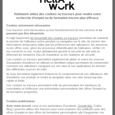
Intérim Valence Agent technico commercial
Parcourir toutes les missions d'intérim de Agent
Hellowork utilise des cookies ou traceurs pour rendre votre
technico commercial
recherche d’emploi ou de formation encore plus efficace.
Cookies strictement nécessaires
Ces traceurs sont nécessaires au bon fonctionnement de nos services et
ne
peuvent pas être désactivés
.
Il s'agit notamment
de l'ensemble des cookies ou traceurs
permettant de maintenir
la session de l'utilisateur active pendant sa navigation sur le site, de stocker des
informations temporaires telles que les préférences des utilisateurs, les annonces
ou les offres vues, gérer les processus d'identification de l'utilisateur, vérifier s'il
Intérim par métiers similaires
est connecté ou non, et plus globalement garantir la sécurité du site web en
détectant les tentatives d'accès frauduleux ou les violations de sécurité.
Ces cookies ou traceurs permettent également de piloter et suivre les sources
d'acquisition d'audience en utilisant un identifiant unique permettant de comprendre
Intérim Attaché technico commercial
comment nos utilisateurs naviguent sur nos sites et nos applications en fonction
des différentes sources de trafic.
Intérim Technico-commercial
Ils nous permettent également d’observer le comportement de nos utilisateurs afin
Intérim Technico commercial BTP
d'améliorer nos produits et rendre la navigation dans nos sites beaucoup plus
rapide et fluide.
Intérim Technico commercial auprès des
Ces cookies ou traceurs permettent enfin de personnaliser les interfaces de
consultation et d'effectuer une présentation personnalisée des offres d'emploi ou
particuliers
de formations proposées.
Intérim Commercial carrosserie
Cookies publicitaires
Avec votre accord
, nous et nos partenaires (Facebook,
Google Ads
, Critéo,
Bing,) pouvons utiliser des traceurs pour vous proposer des publicités pour des
offres d’emploi ou des offres de formations personnalisés afin d’augmenter vos