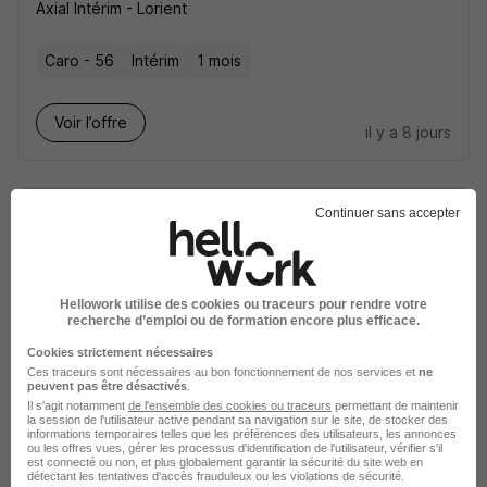
Axial Intérim - Lorient
Caro - 56
Intérim
1 mois
Voir l’offre
il y a 8 jours
Continuer sans accepter
Agent d'Elevage Porcin H/F
Hellowork utilise des cookies ou traceurs pour rendre votre
Slash Intérim
recherche d’emploi ou de formation encore plus efficace.
Cookies strictement nécessaires
Châteaulin - 29
Intérim
Ces traceurs sont nécessaires au bon fonctionnement de nos services et
ne
peuvent pas être désactivés
.
Il s'agit notamment
de l'ensemble des cookies ou traceurs
permettant de maintenir
la session de l'utilisateur active pendant sa navigation sur le site, de stocker des
Voir l’offre
informations temporaires telles que les préférences des utilisateurs, les annonces
il y a 9 jours
ou les offres vues, gérer les processus d'identification de l'utilisateur, vérifier s'il
est connecté ou non, et plus globalement garantir la sécurité du site web en
détectant les tentatives d'accès frauduleux ou les violations de sécurité.