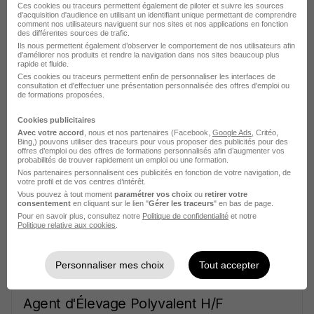
Ces cookies ou traceurs permettent également de piloter et suivre les sources
d'acquisition d'audience en utilisant un identifiant unique permettant de comprendre
comment nos utilisateurs naviguent sur nos sites et nos applications en fonction
des différentes sources de trafic.
Ils nous permettent également d’observer le comportement de nos utilisateurs afin
d'améliorer nos produits et rendre la navigation dans nos sites beaucoup plus
rapide et fluide.
Ces cookies ou traceurs permettent enfin de personnaliser les interfaces de
Agent d'Élevage Polyvalent H/F
consultation et d'effectuer une présentation personnalisée des offres d'emploi ou
Actual group
de formations proposées.
Cookies publicitaires
Hercé - 53
Intérim
12,31 € / heure
Travail de jour
Avec votre accord
, nous et nos partenaires (Facebook,
Google Ads
, Critéo,
Bing,) pouvons utiliser des traceurs pour vous proposer des publicités pour des
+ 1
offres d’emploi ou des offres de formations personnalisés afin d’augmenter vos
probabilités de trouver rapidement un emploi ou une formation.
Nos partenaires personnalisent ces publicités en fonction de votre navigation, de
votre profil et de vos centres d’intérêt.
Voir l’offre
Vous pouvez à tout moment
paramétrer vos choix
ou
retirer votre
il y a 10 jours
consentement
en cliquant sur le lien "
Gérer les traceurs
" en bas de page.
Pour en savoir plus, consultez notre
Politique de confidentialité
et notre
Politique relative aux cookies
.
Personnaliser mes choix
Tout accepter
Agent d'Élevage Polyvalent H/F