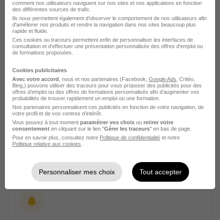
comment nos utilisateurs naviguent sur nos sites et nos applications en fonction
Voir l’offre
des différentes sources de trafic.
il y a 11 jours
Ils nous permettent également d’observer le comportement de nos utilisateurs afin
d'améliorer nos produits et rendre la navigation dans nos sites beaucoup plus
rapide et fluide.
Ces cookies ou traceurs permettent enfin de personnaliser les interfaces de
consultation et d'effectuer une présentation personnalisée des offres d'emploi ou
de formations proposées.
Cookies publicitaires
Avec votre accord
, nous et nos partenaires (Facebook,
Google Ads
, Critéo,
Gestionnaire Transport H/F
Bing,) pouvons utiliser des traceurs pour vous proposer des publicités pour des
offres d’emploi ou des offres de formations personnalisés afin d’augmenter vos
Groupe Piment
probabilités de trouver rapidement un emploi ou une formation.
Nos partenaires personnalisent ces publicités en fonction de votre navigation, de
votre profil et de vos centres d’intérêt.
Réau - 77
Intérim
37 000 - 39 000 € / an
Vous pouvez à tout moment
paramétrer vos choix
ou
retirer votre
consentement
en cliquant sur le lien "
Gérer les traceurs
" en bas de page.
Pour en savoir plus, consultez notre
Politique de confidentialité
et notre
Politique relative aux cookies
.
Voir l’offre
plus de 1 mois
Personnaliser mes choix
Tout accepter