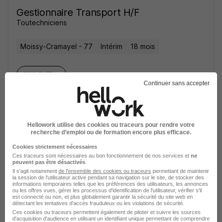
Gestionnaire Transport H/F
Toutechniciens
Moissy-Cramayel - 77
Intérim
18 mois
Voir l’offre
il y a 9 jours
Continuer sans accepter
Hellowork utilise des cookies ou traceurs pour rendre votre
recherche d’emploi ou de formation encore plus efficace.
Cookies strictement nécessaires
SPL Navettes Orly Bien Lire l'Annonce
Ces traceurs sont nécessaires au bon fonctionnement de nos services et
ne
peuvent pas être désactivés
.
H/F
Il s'agit notamment
de l'ensemble des cookies ou traceurs
permettant de maintenir
Opt-Intérim
la session de l'utilisateur active pendant sa navigation sur le site, de stocker des
informations temporaires telles que les préférences des utilisateurs, les annonces
ou les offres vues, gérer les processus d'identification de l'utilisateur, vérifier s'il
est connecté ou non, et plus globalement garantir la sécurité du site web en
Orly - 94
Intérim
14 € / heure
3 mois
détectant les tentatives d'accès frauduleux ou les violations de sécurité.
Ces cookies ou traceurs permettent également de piloter et suivre les sources
d'acquisition d'audience en utilisant un identifiant unique permettant de comprendre