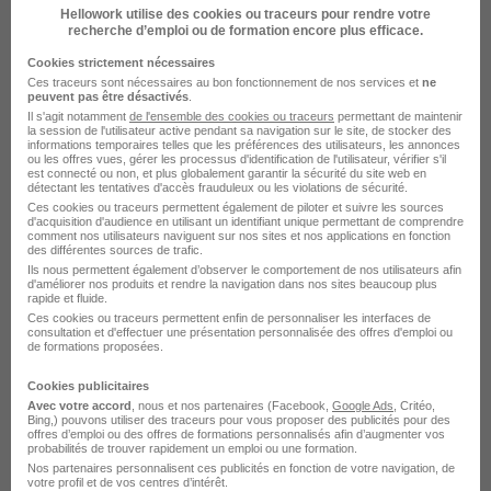
Agent de Maintenance des Bâtiments H/F
Hellowork utilise des cookies ou traceurs pour rendre votre
Aquila RH
recherche d’emploi ou de formation encore plus efficace.
Cookies strictement nécessaires
La Farlède - 83
Intérim
Temps partiel
Ces traceurs sont nécessaires au bon fonctionnement de nos services et
ne
peuvent pas être désactivés
.
Il s'agit notamment
de l'ensemble des cookies ou traceurs
permettant de maintenir
Cette offre n’est plus disponible depuis le 14/07/26
la session de l'utilisateur active pendant sa navigation sur le site, de stocker des
informations temporaires telles que les préférences des utilisateurs, les annonces
ou les offres vues, gérer les processus d'identification de l'utilisateur, vérifier s'il
est connecté ou non, et plus globalement garantir la sécurité du site web en
détectant les tentatives d'accès frauduleux ou les violations de sécurité.
Ces cookies ou traceurs permettent également de piloter et suivre les sources
d'acquisition d'audience en utilisant un identifiant unique permettant de comprendre
comment nos utilisateurs naviguent sur nos sites et nos applications en fonction
des différentes sources de trafic.
Ils nous permettent également d’observer le comportement de nos utilisateurs afin
d'améliorer nos produits et rendre la navigation dans nos sites beaucoup plus
Agent de Maintenance des Bâtiments H/F
rapide et fluide.
Aquila RH
Ces cookies ou traceurs permettent enfin de personnaliser les interfaces de
consultation et d'effectuer une présentation personnalisée des offres d'emploi ou
de formations proposées.
La Farlède - 83
Intérim
Temps partiel
Cookies publicitaires
Avec votre accord
, nous et nos partenaires (Facebook,
Google Ads
, Critéo,
Cette offre n’est plus disponible depuis le 14/07/26
Bing,) pouvons utiliser des traceurs pour vous proposer des publicités pour des
offres d’emploi ou des offres de formations personnalisés afin d’augmenter vos
probabilités de trouver rapidement un emploi ou une formation.
Nos partenaires personnalisent ces publicités en fonction de votre navigation, de
votre profil et de vos centres d’intérêt.