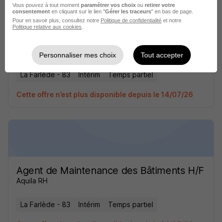
Vous pouvez à tout moment
paramétrer vos choix
ou
retirer votre
consentement
en cliquant sur le lien "
Gérer les traceurs
" en bas de page.
Pour en savoir plus, consultez notre
Politique de confidentialité
et notre
Politique relative aux cookies
.
Agent de Maintenance des Bâtiments H/F
Aquila RH
Personnaliser mes choix
Tout accepter
La Farlède - 83
Intérim
Temps partiel
Cette offre n’est plus disponible depuis le 14/07/26
Agent de Maintenance des Bâtiments H/F
Aquila RH
La Farlède - 83
Intérim
Temps partiel