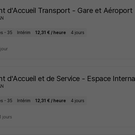
t d'Accueil Transport - Gare et Aéroport
AN
s - 35
Intérim
12,31 € / heure
4 jours
 jour
t d'Accueil et de Service - Espace Interna
AN
s - 35
Intérim
12,31 € / heure
4 jours
11 jours