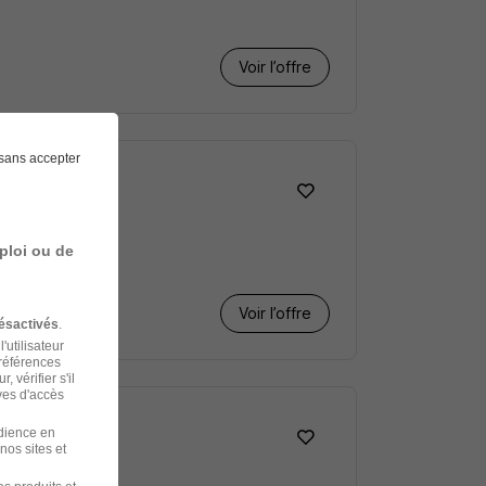
Voir l’offre
sans accepter
ploi ou de
Voir l’offre
ésactivés
.
'utilisateur
préférences
 vérifier s'il
ves d'accès
udience en
nos sites et