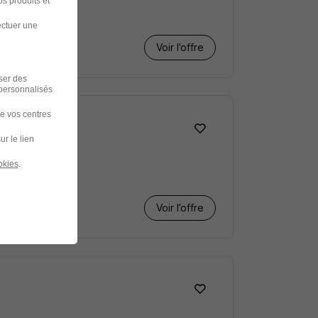
s produits et
ectuer une
Voir l’offre
iser des
 personnalisés
de vos centres
ur le lien
okies
.
Voir l’offre