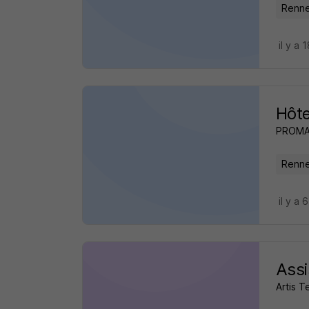
Renne
il y a 
Hôte
PROM
Renne
il y a 
Assi
Artis Te