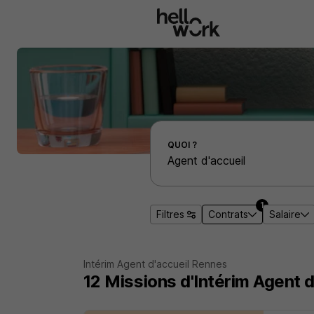
Aller au contenu principal
Effectuer une recherche d'emploi par localité
QUOI ?
1
Filtres
Contrats
Salaire
Intérim Agent d'accueil Rennes
12
Missions d'Intérim
Agent d