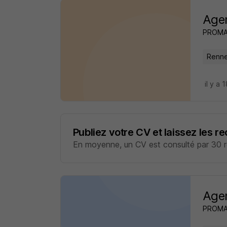
Agen
PROM
Renne
il y a 
Publiez votre CV et laissez les r
En moyenne, un CV est consulté par 30 re
Agen
PROM