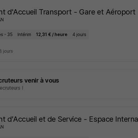
t d'Accueil Transport - Gare et Aéroport
AN
s - 35
Intérim
12,31 € / heure
4 jours
18 jours
ecruteurs venir à vous
cruteurs !
t d'Accueil et de Service - Espace Interna
AN