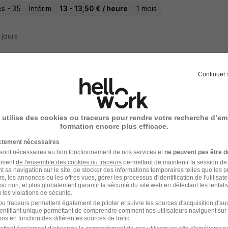
s - 35
Intérim
13 - 13,50 € / heure
1 mois
7 jours
Continuer 
ge d'Accueil H/F
rtiaire
Super recruteur
 utilise des cookies ou traceurs pour rendre votre recherche d’em
s - 35
Intérim
12,31 - 14 € / heure
2 mois
formation encore plus efficace.
ictement nécessaires
10 jours
 sont nécessaires au bon fonctionnement de nos services et
ne peuvent pas être d
amment
de l'ensemble des cookies ou traceurs
permettant de maintenir la session de l
t sa navigation sur le site, de stocker des informations temporaires telles que les 
rs, les annonces ou les offres vues, gérer les processus d'identification de l'utilisateur,
ou non, et plus globalement garantir la sécurité du site web en détectant les tentati
les violations de sécurité.
 d'Accueil Vip H/F
u traceurs permettent également de piloter et suivre les sources d'acquisition d'a
identifiant unique permettant de comprendre comment nos utilisateurs naviguent sur 
AN
ns en fonction des différentes sources de trafic.