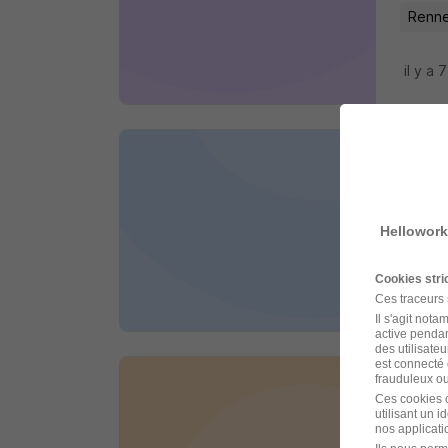
Renne
il y a 
Char
Artis Te
Hellowork
Renne
Cookies str
il y a 
Ces traceurs
Il s'agit not
active pendan
des utilisateu
est connecté 
frauduleux ou 
Hôte
Ces cookies o
utilisant un 
PROM
nos applicatio