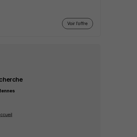
Voir l’offre
echerche
 Rennes
accueil