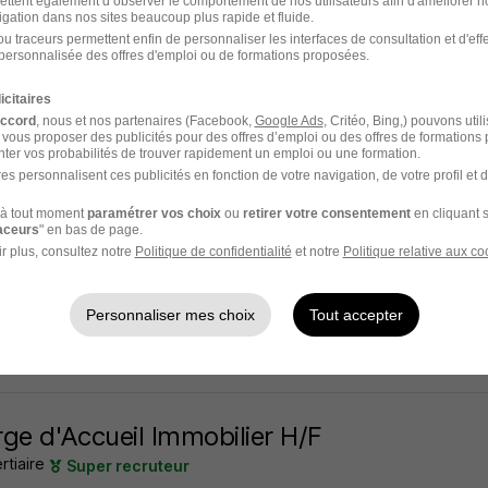
ettent également d’observer le comportement de nos utilisateurs afin d'améliorer no
igation dans nos sites beaucoup plus rapide et fluide.
s - 35
Intérim
12,31 € / heure
4 jours
u traceurs permettent enfin de personnaliser les interfaces de consultation et d'eff
personnalisée des offres d'emploi ou de formations proposées.
11 jours
icitaires
accord
, nous et nos partenaires (Facebook,
Google Ads
, Critéo, Bing,) pouvons util
 vous proposer des publicités pour des offres d’emploi ou des offres de formations
ter vos probabilités de trouver rapidement un emploi ou une formation.
es personnalisent ces publicités en fonction de votre navigation, de votre profil et 
 d'Accueil Bilingue Anglais H/F
à tout moment
paramétrer vos choix
ou
retirer votre consentement
en cliquant s
AN
raceurs
" en bas de page.
r plus, consultez notre
Politique de confidentialité
et notre
Politique relative aux co
s - 35
Intérim
12,31 € / heure
4 jours
Personnaliser mes choix
Tout accepter
11 jours
ge d'Accueil Immobilier H/F
rtiaire
Super recruteur