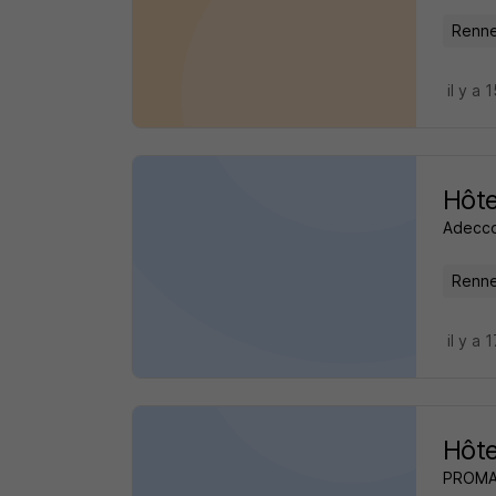
Renne
il y a 
Hôte
Adecc
Renne
il y a 
Hôte
PROM