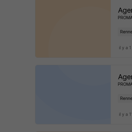
Agen
PROM
Renne
il y a 1
Agen
PROM
Renne
il y a 