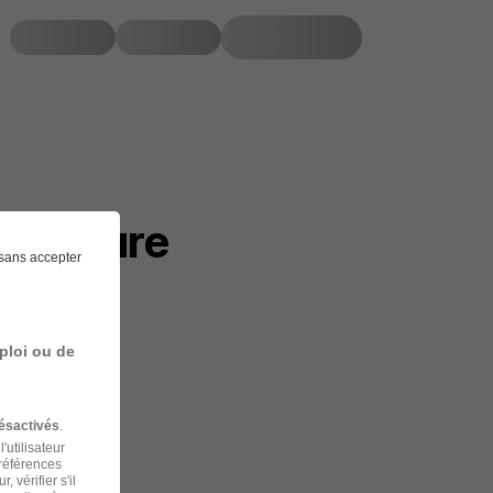
 peinture
sans accepter
ploi ou de
ésactivés
.
'utilisateur
préférences
 vérifier s'il