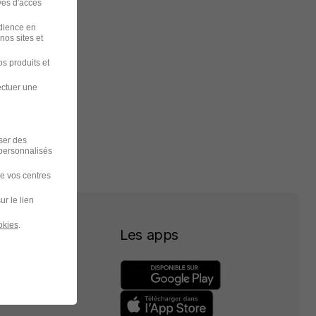
ves d'accès
udience en
nos sites et
s produits et
ectuer une
iser des
 personnalisés
de vos centres
ur le lien
okies
.
Les apps
 ?