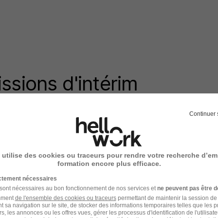
ssions d'intérim
ur le métier Responsable
Continuer 
 utilise des cookies ou traceurs pour rendre votre recherche d’em
formation encore plus efficace.
rim Responsable peinture
ictement nécessaires
 sont nécessaires au bon fonctionnement de nos services et
ne peuvent pas être d
amment
de l'ensemble des cookies ou traceurs
permettant de maintenir la session de l
t sa navigation sur le site, de stocker des informations temporaires telles que les 
osny-
Intérim Responsable peinture Lorient
rs, les annonces ou les offres vues, gérer les processus d'identification de l'utilisateur,