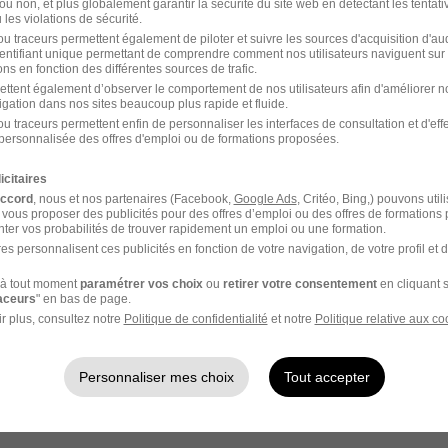
ou non, et plus globalement garantir la sécurité du site web en détectant les tentati
les violations de sécurité.
u traceurs permettent également de piloter et suivre les sources d'acquisition d'a
identifiant unique permettant de comprendre comment nos utilisateurs naviguent sur 
ns en fonction des différentes sources de trafic.
ettent également d’observer le comportement de nos utilisateurs afin d'améliorer no
igation dans nos sites beaucoup plus rapide et fluide.
u traceurs permettent enfin de personnaliser les interfaces de consultation et d'eff
personnalisée des offres d'emploi ou de formations proposées.
icitaires
accord
, nous et nos partenaires (Facebook,
Google Ads
, Critéo, Bing,) pouvons util
 vous proposer des publicités pour des offres d’emploi ou des offres de formations
x Intérim BTP
Index Intérim Responsable peinture
ter vos probabilités de trouver rapidement un emploi ou une formation.
es personnalisent ces publicités en fonction de votre navigation, de votre profil et 
à tout moment
paramétrer vos choix
ou
retirer votre consentement
en cliquant s
raceurs
" en bas de page.
r plus, consultez notre
Politique de confidentialité
et notre
Politique relative aux co
Intérim
L'entreprise
Offres d'intérim par métier
Personnaliser mes choix
Tout accepter
Qui sommes-nous
Offres d'intérim par ville
On recrute
Offres d'intérim par association
Accès client