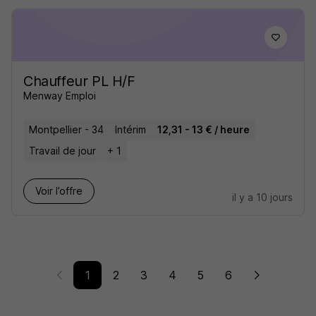
Chauffeur PL H/F
Menway Emploi
Montpellier - 34
Intérim
12,31 - 13 € / heure
Travail de jour
+ 1
Voir l’offre
il y a 10 jours
1
2
3
4
5
6