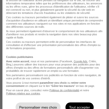
la session de l'utilisateur active pendant sa navigation sur le site, de stocker des
informations temporaires telles que les préférences des utilisateurs, les annonces
ou les offres vues, gérer les processus d'identification de l'utilisateur, vérifier s'il
est connecté ou non, et plus globalement garantir la sécurité du site web en
détectant les tentatives d'accès frauduleux ou les violations de sécurité.
Ces cookies ou traceurs permettent également de piloter et suivre les sources
d'acquisition d'audience en utilisant un identifiant unique permettant de comprendre
comment nos utilisateurs naviguent sur nos sites et nos applications en fonction
des différentes sources de trafic.
Chauffeur PL H/F
Ils nous permettent également d’observer le comportement de nos utilisateurs afin
Advance Emploi
d'améliorer nos produits et rendre la navigation dans nos sites beaucoup plus
rapide et fluide.
Ces cookies ou traceurs permettent enfin de personnaliser les interfaces de
consultation et d'effectuer une présentation personnalisée des offres d'emploi ou
Montpellier - 34
Intérim
de formations proposées.
Cookies publicitaires
Voir l’offre
il y a 7 jours
Avec votre accord
, nous et nos partenaires (Facebook,
Google Ads
, Critéo,
Bing,) pouvons utiliser des traceurs pour vous proposer des publicités pour des
offres d’emploi ou des offres de formations personnalisés afin d’augmenter vos
probabilités de trouver rapidement un emploi ou une formation.
Nos partenaires personnalisent ces publicités en fonction de votre navigation, de
votre profil et de vos centres d’intérêt.
Vous pouvez à tout moment
paramétrer vos choix
ou
retirer votre
consentement
en cliquant sur le lien "
Gérer les traceurs
" en bas de page.
Pour en savoir plus, consultez notre
Politique de confidentialité
et notre
Politique relative aux cookies
.
Chauffeur SPL TP H/F
WHOWORKS
Personnaliser mes choix
Tout accepter