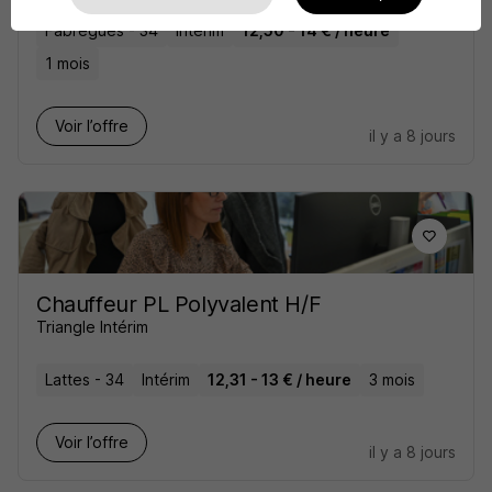
Fabrègues - 34
Intérim
12,50 - 14 € / heure
1 mois
Voir l’offre
il y a 8 jours
Chauffeur PL Polyvalent H/F
Triangle Intérim
Lattes - 34
Intérim
12,31 - 13 € / heure
3 mois
Voir l’offre
il y a 8 jours