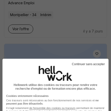
Advance Emploi
Montpellier - 34
Intérim
Voir l’offre
il y a 7 jours
Continuer sans accepter
Chauffeur SPL TP H/F
Advance Emploi
Hellowork utilise des cookies ou traceurs pour rendre votre
Montpellier - 34
Intérim
recherche d’emploi ou de formation encore plus efficace.
Cookies strictement nécessaires
Voir l’offre
Ces traceurs sont nécessaires au bon fonctionnement de nos services et
ne
il y a 7 jours
peuvent pas être désactivés
.
Il s'agit notamment
de l'ensemble des cookies ou traceurs
permettant de maintenir