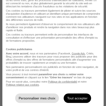
ou les offres vues, gérer les processus d'identification de l'utilisateur, vérifier s'il
est connecté ou non, et plus globalement garantir la sécurité du site web en
détectant les tentatives d'accès frauduleux ou les violations de sécurité.
Conducteur PL - SPL H/F
Ces cookies ou traceurs permettent également de piloter et suivre les sources
d'acquisition d'audience en utilisant un identifiant unique permettant de comprendre
Morgan Services
comment nos utilisateurs naviguent sur nos sites et nos applications en fonction
des différentes sources de trafic.
Ils nous permettent également d’observer le comportement de nos utilisateurs afin
Cholet - 49
Intérim
12,31 - 13 € / heure
18 mois
d'améliorer nos produits et rendre la navigation dans nos sites beaucoup plus
rapide et fluide.
Ces cookies ou traceurs permettent enfin de personnaliser les interfaces de
consultation et d'effectuer une présentation personnalisée des offres d'emploi ou
Voir l’offre
de formations proposées.
il y a 7 jours
Cookies publicitaires
Avec votre accord
, nous et nos partenaires (Facebook,
Google Ads
, Critéo,
Bing,) pouvons utiliser des traceurs pour vous proposer des publicités pour des
offres d’emploi ou des offres de formations personnalisés afin d’augmenter vos
probabilités de trouver rapidement un emploi ou une formation.
Nos partenaires personnalisent ces publicités en fonction de votre navigation, de
votre profil et de vos centres d’intérêt.
Vous pouvez à tout moment
paramétrer vos choix
ou
retirer votre
consentement
en cliquant sur le lien "
Gérer les traceurs
" en bas de page.
Chauffeur Routier Zone Longue -
Pour en savoir plus, consultez notre
Politique de confidentialité
et notre
Zone Courte Grue Confirmé H/F
Politique relative aux cookies
.
Artus Interim
Personnaliser mes choix
Tout accepter
Mortagne-sur-Sèvre - 85
Intérim
12,31 € / heure