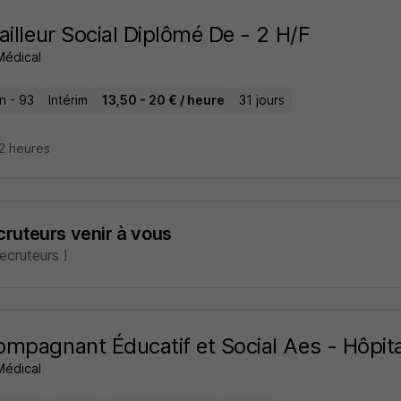
ailleur Social Diplômé De - 2 H/F
 Médical
n - 93
Intérim
13,50 - 20 € / heure
31 jours
22 heures
ecruteurs venir à vous
cruteurs !
mpagnant Éducatif et Social Aes - Hôpita
 Médical