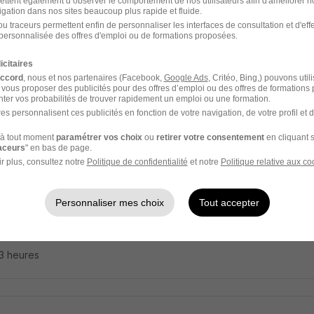
ettent également d’observer le comportement de nos utilisateurs afin d'améliorer no
 Médical
igation dans nos sites beaucoup plus rapide et fluide.
u traceurs permettent enfin de personnaliser les interfaces de consultation et d'eff
4e - 75
Intérim
13 € / heure
202 jours
personnalisée des offres d'emploi ou de formations proposées.
icitaires
23 heures
accord
, nous et nos partenaires (Facebook,
Google Ads
, Critéo, Bing,) pouvons util
 vous proposer des publicités pour des offres d’emploi ou des offres de formations
ter vos probabilités de trouver rapidement un emploi ou une formation.
es personnalisent ces publicités en fonction de votre navigation, de votre profil et 
à tout moment
paramétrer vos choix
ou
retirer votre consentement
en cliquant s
ailleur Social Diplômé De en Chu pour Ho
raceurs
" en bas de page.
me H/F
r plus, consultez notre
Politique de confidentialité
et notre
Politique relative aux co
 Médical
Personnaliser mes choix
Tout accepter
11e - 75
Intérim
14 - 20 € / heure
85 jours
23 heures