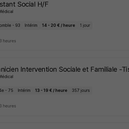
stant Social H/F
 Médical
momble - 93
Intérim
14 - 20 € / heure
1 jour
23 heures
nicien Intervention Sociale et Familiale -Ti
 Médical
4e - 75
Intérim
13 - 19 € / heure
357 jours
23 heures