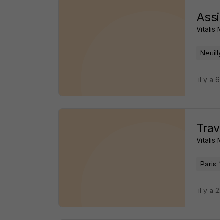
Assi
Vitalis
Neuill
il y a 
Trav
Vitalis
Paris 
il y a 