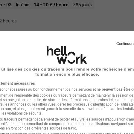
n - 93
Intérim
14 - 20 € / heure
365 jours
22 heures
Continuer 
eiller en Économie Sociale et Familiale Ce
 Médical
 utilise des cookies ou traceurs pour rendre votre recherche d’em
-Ouen-sur-Seine - 93
Intérim
13 - 19 € / heure
25 jours
formation encore plus efficace.
ictement nécessaires
22 heures
 sont nécessaires au bon fonctionnement de nos services et
ne peuvent pas être d
amment
de l'ensemble des cookies ou traceurs
permettant de maintenir la session de l
t sa navigation sur le site, de stocker des informations temporaires telles que les 
rs, les annonces ou les offres vues, gérer les processus d'identification de l'utilisateur,
ou non, et plus globalement garantir la sécurité du site web en détectant les tentati
les violations de sécurité.
ailleur Social - Missions d'Intérim en Chu -
u traceurs permettent également de piloter et suivre les sources d'acquisition d'a
identifiant unique permettant de comprendre comment nos utilisateurs naviguent sur 
ce H/F
ns en fonction des différentes sources de trafic.