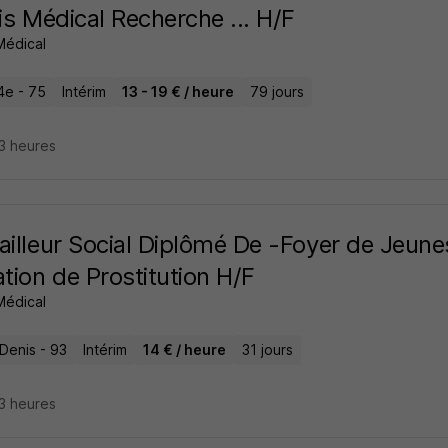
lis Médical Recherche ... H/F
 Médical
4e - 75
Intérim
13 - 19 € / heure
79 jours
23 heures
ailleur Social Diplômé De -Foyer de Jeun
ation de Prostitution H/F
 Médical
Denis - 93
Intérim
14 € / heure
31 jours
23 heures