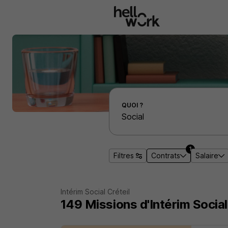
Aller au contenu principal
Effectuer une recherche d'emploi par localité
QUOI ?
1
Filtres
Contrats
Salaire
Intérim Social Créteil
149
Missions d'Intérim
Social